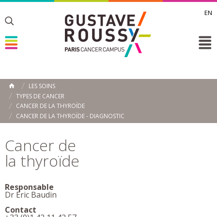
EN
Toggle
Toggle
Toggle
LES SOINS
ACCUEIL
TYPES DE CANCER
Toggle
CANCER DE LA THYROÏDE
CANCER DE LA THYROÏDE - DIAGNOSTIC
Cancer de
la thyroïde
Responsable
Dr Eric Baudin
Contact