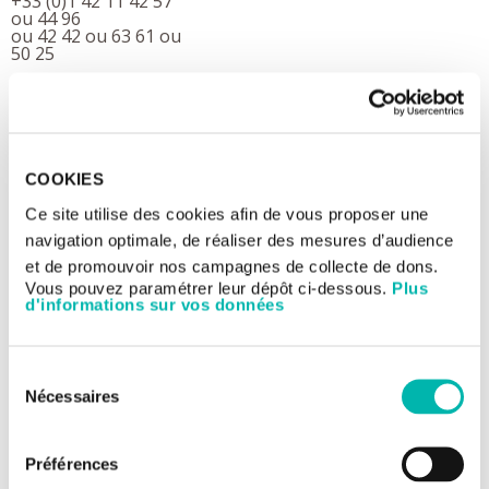
+33 (0)1 42 11 42 57
ou 44 96
ou 42 42 ou 63 61 ou
50 25
DEMANDER UN RDV
Généralités
COOKIES
Diagnostic
Ce site utilise des cookies afin de vous proposer une
navigation optimale, de réaliser des mesures d’audience
Traitement
et de promouvoir nos campagnes de collecte de dons.
Equipe
Vous pouvez paramétrer leur dépôt ci-dessous.
Plus
d'informations sur vos données
Lors de votre première consultation à Gustave Roussy, il vous
Sélection
sera demandé d’amener l’ensemble des examens déjà réalisés
Nécessaires
du
(par exemple : analyses cytologiques ou
anatomopathologiques, analyses biologiques, examens d’
consentement
imagerie : scanner, IRM, PET Scan, scintigraphie osseuse,
échographie) puis le bilan concernant votre maladie sera
Préférences
complété si cela est nécessaire.