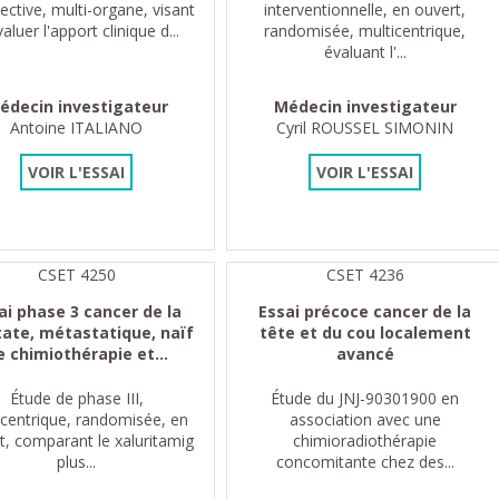
ective, multi-organe, visant
interventionnelle, en ouvert,
aluer l'apport clinique d...
randomisée, multicentrique,
évaluant l'...
édecin investigateur
Médecin investigateur
Antoine ITALIANO
Cyril ROUSSEL SIMONIN
VOIR L'ESSAI
VOIR L'ESSAI
CSET 4250
CSET 4236
ai phase 3 cancer de la
Essai précoce cancer de la
tate, métastatique, naïf
tête et du cou localement
e chimiothérapie et...
avancé
Étude de phase III,
Étude du JNJ-90301900 en
icentrique, randomisée, en
association avec une
t, comparant le xaluritamig
chimioradiothérapie
plus...
concomitante chez des...