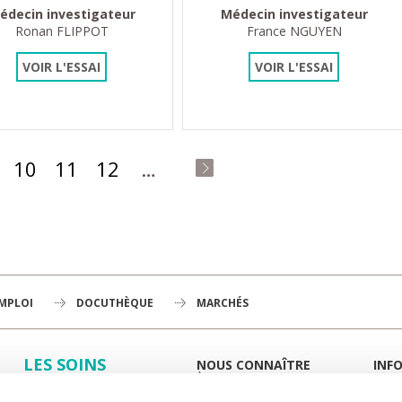
édecin investigateur
Médecin investigateur
Ronan FLIPPOT
France NGUYEN
VOIR L'ESSAI
VOIR L'ESSAI
10
11
12
…
dernier »
EMPLOI
DOCUTHÈQUE
MARCHÉS
LES SOINS
NOUS CONNAÎTRE
INF
À LA UNE
GUID
LA RECHERCHE
L'INSTITUT
PORT