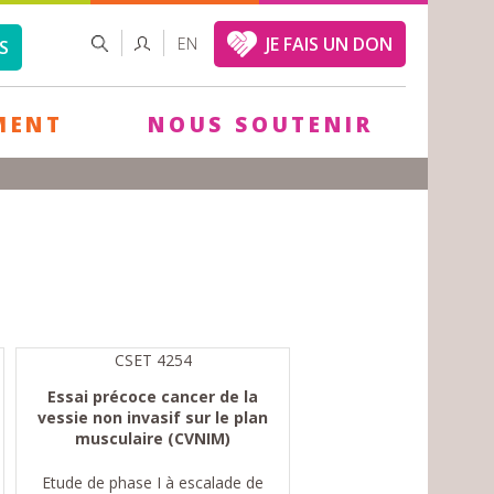
FORMULAIRE
RECHERCHER
JE FAIS UN DON
EN
S
DE
RECHERCHE
MENT
NOUS SOUTENIR
CSET 4254
Essai précoce cancer de la
vessie non invasif sur le plan
musculaire (CVNIM)
Etude de phase I à escalade de