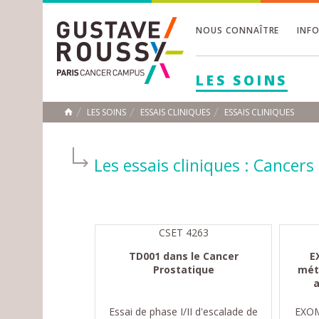
NOUS CONNAÎTRE
INF
Toggle
Toggle
LES SOINS
Toggle
LES SOINS
ESSAIS CLINIQUES
ESSAIS CLINIQUES
ACCUEIL
Toggle
Les essais cliniques :
Cancers 
CSET 4263
TD001 dans le Cancer
E
Prostatique
mét
a
Essai de phase I/II d'escalade de
EXOM