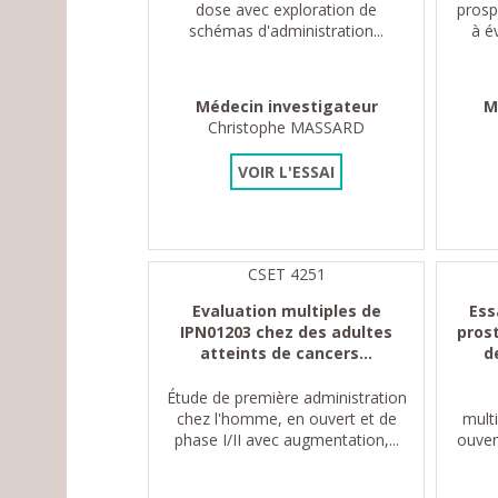
dose avec exploration de
prosp
schémas d'administration...
à év
Médecin investigateur
M
Christophe MASSARD
VOIR L'ESSAI
CSET 4251
Evaluation multiples de
Ess
IPN01203 chez des adultes
pros
atteints de cancers...
d
Étude de première administration
chez l'homme, en ouvert et de
mult
phase I/II avec augmentation,...
ouver