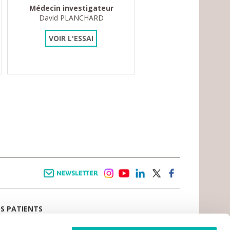
Médecin investigateur
David PLANCHARD
VOIR L'ESSAI
Newsletter
instagram
youtube
linkedin
twitter
facebook
OS PATIENTS
E D’ACCUEIL
AIL PATIENT