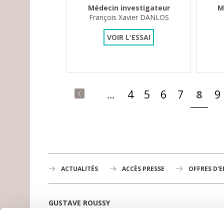
Médecin investigateur
M
François Xavier DANLOS
VOIR L'ESSAI
Pages
…
4
5
6
7
8
9
« premier
ACTUALITÉS
ACCÈS PRESSE
OFFRES D'
GUSTAVE ROUSSY
1er centre de lutte contre le cancer en Europe,
3200 professionnels mobilisés