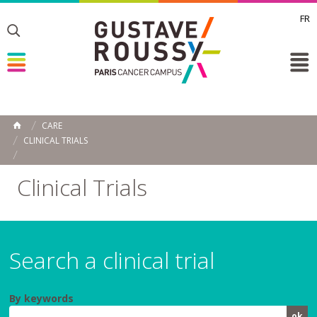
FR
Toggle
Toggle
Toggle
CARE
HOME
CLINICAL TRIALS
Clinical Trials
Search a clinical trial
By keywords