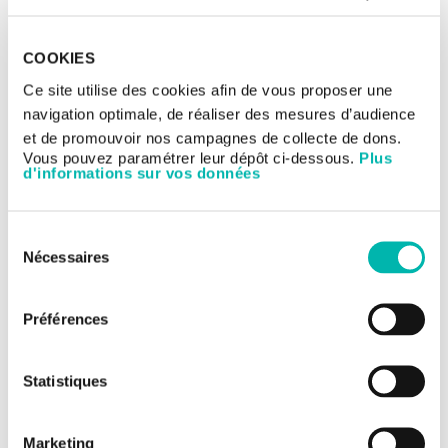
Une étude réalisée par des chercheurs de Gustave Roussy,
CentraleSupélec, l’Inserm, l’Université Paris-Sud et
TheraPanacea* établit pour la première fois qu’une
COOKIES
intelligence artificielle peut exploiter des images médicales
pour en extraire des informations biologiques et cliniques à
Ce site utilise des cookies afin de vous proposer une
des fins prédictives.
navigation optimale, de réaliser des mesures d’audience
et de promouvoir nos campagnes de collecte de dons.
Vous pouvez paramétrer leur dépôt ci-dessous.
Plus
d'informations sur vos données
Sélection
Nécessaires
du
consentement
23/08/2018
Préférences
Gustave Roussy au palmarès des
hôpitaux 2018 du magazine Le Point
Statistiques
Gustave Roussy occupe cette année encore les meilleures
places du palmarès 2018 des hôpitaux et cliniques du
magazine Le Point, pour différentes spécialités.
Marketing