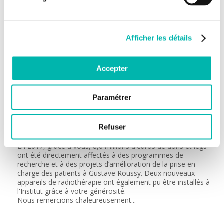
Afficher les détails
Accepter
Paramétrer
06/08/2018
Ce que vos dons ont permis
d’accomplir en 2017
Refuser
En 2017, grâce à vous, 8,6 millions d'euros de dons et legs
ont été directement affectés à des programmes de
recherche et à des projets d’amélioration de la prise en
charge des patients à Gustave Roussy. Deux nouveaux
appareils de radiothérapie ont également pu être installés à
l'Institut grâce à votre générosité.
Nous remercions chaleureusement...