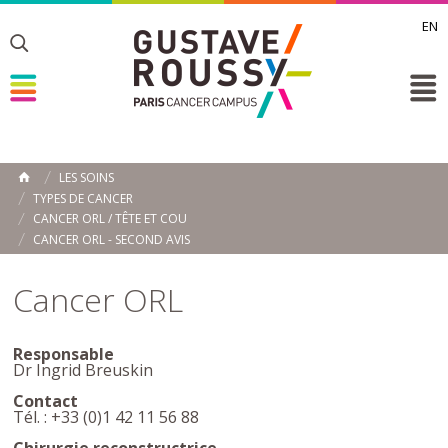
EN
Toggle
Toggle
Toggle
LES SOINS
ACCUEIL
TYPES DE CANCER
Toggle
CANCER ORL / TÊTE ET COU
CANCER ORL - SECOND AVIS
Cancer ORL
Responsable
Dr Ingrid Breuskin
Contact
Tél. : +33 (0)1 42 11 56 88