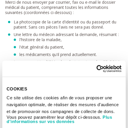
Merci de nous envoyer par courrier, fax ou e-mail le dossier
médical du patient, comprenant toutes les informations
suivantes (coordonnées ci-dessous) :
La photocopie de la carte d'identité ou du passeport du
patient. Sans ces pièces l'avis ne sera pas donné.
Une lettre du médecin adressant la demande, résumant :
l'histoire de la maladie,
l'état général du patient,
les médicaments qu'il prend actuellement.
Le scanner et/ou l’IRM pré-opératoire (avec les CD ROM)
Le compte-rendu opératoire
Le compte-rendu histologique
Le scanner ou l’IRM post-opératoire
COOKIES
Le protocole éventuel de la radiothérapie (champs, doses
totales, énergie, étalement)
Ce site utilise des cookies afin de vous proposer une
Le protocole de la chimiothérapie (nom des drogues,
navigation optimale, de réaliser des mesures d’audience
doses, nombre de cycles)
et de promouvoir nos campagnes de collecte de dons.
Vous pouvez paramétrer leur dépôt ci-dessous.
Plus
Aucun avis ne sera donné sur les traitements en cours ou déjà
d'informations sur vos données
reçus.