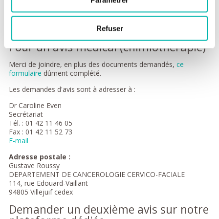
Chiara Dagostino
Tél. : 01 42 11 44 46
Fax : 01 42 11 52 73
Refuser
E-mail
Pour un avis médical (chimiothérapie)
Merci de joindre, en plus des documents demandés,
ce
formulaire
dûment complété.
Les demandes d'avis sont à adresser à :
Dr Caroline Even
Secrétariat
Tél. : 01 42 11 46 05
Fax : 01 42 11 52 73
E-mail
Adresse postale :
Gustave Roussy
DEPARTEMENT DE CANCEROLOGIE CERVICO-FACIALE
114, rue Edouard-Vaillant
94805 Villejuif cedex
Demander un deuxième avis sur notre