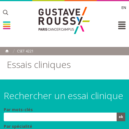
EN
Toggle
Toggle
Toggle
CSET 4221
ACCUEIL
Toggle
Essais cliniques
Rechercher un essai clinique
Par mots-clés
Par spécialité