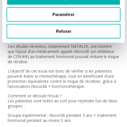
cancer du sein RH+/HER2- à un stade précoce (après
chirurgie), présentant un risque intermédiaire de récidive.
Paramétrer
Aujourd’hui, ces patientes reçoivent généralement une
chimiothérapie suivie d’un traitement hormonal. Mais le
bénéfice réel de la chimiothérapie dans ce cas reste
Refuser
incertain. Or, la chimiothérapie entraîne des effets
secondaires parfois lourds.
Des études récentes, notamment NATALEE, ont montré
que l’ajout d’un médicament appelé ribociclib (un inhibiteur
de CDK4/6) au traitement hormonal pouvait réduire le risque
de récidive.
L’objectif de cet essai est donc de vérifier si les patientes
peuvent éviter la chimiothérapie, tout en bénéficiant d’une
protection équivalente contre le risque de récidiver, grâce à
l’association ribociclib + hormonothérapie.
Comment se déroule l’essai ?
Les patientes sont tirées au sort pour rejoindre l’un de deux
groupes :
Groupe expérimental : ribociclib pendant 3 ans + traitement
hormonal pendant au moins 5 ans.