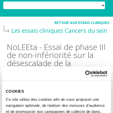
RETOUR AUX ESSAIS CLINIQUES
Les essais cliniques
Cancers du sein
NoLEEta - Essai de phase III
de non-infériorité sur la
désescalade de la
chimiothérapie dans le
cancer du sein précoce à
risque intermédiaire,
COOKIES
récepteurs hormonaux
Ce site utilise des cookies afin de vous proposer une
positifs et Her2 négatif,
navigation optimale, de réaliser des mesures d’audience
traité par Ribociclib (LEE-
et de promouvoir nos campagnes de collecte de dons.