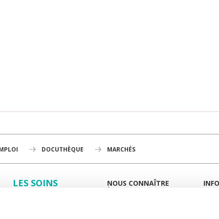
EMPLOI
DOCUTHÈQUE
MARCHÉS
LES SOINS
NOUS CONNAÎTRE
INF
À LA UNE
GUID
LA RECHERCHE
L'INSTITUT
PORT
HISTOIRE
MIEUX
L'ENSEIGNEMENT
GOUVERNANCE
ESPA