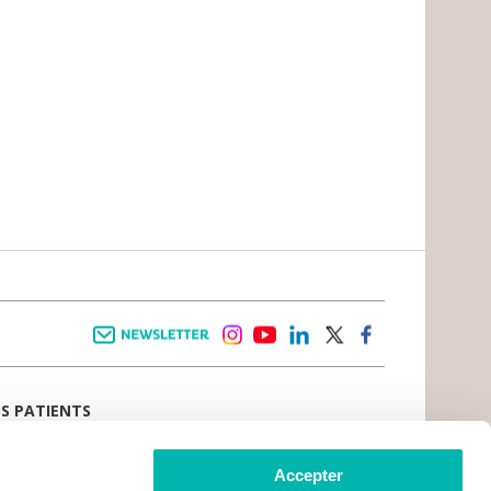
Newsletter
instagram
youtube
linkedin
twitter
facebook
OS PATIENTS
E D’ACCUEIL
AIL PATIENT
 VIVRE LE CANCER
Accepter
CE PATIENTS ET AIDANTS