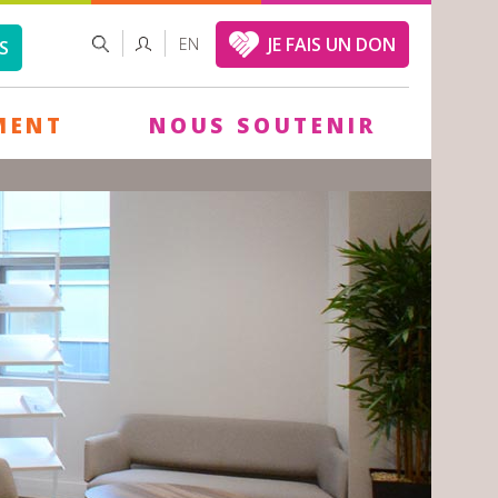
FORMULAIRE
RECHERCHER
JE FAIS UN DON
EN
S
DE
RECHERCHE
MENT
NOUS SOUTENIR