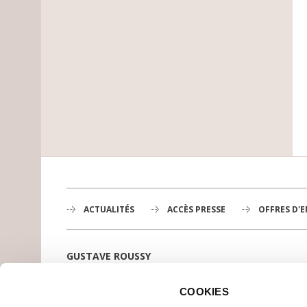
ACTUALITÉS
ACCÈS PRESSE
OFFRES D'
GUSTAVE ROUSSY
1er centre de lutte contre le cancer en Europe,
3200 professionnels mobilisés
COOKIES
PLAN DE GUSTAVE ROUSSY