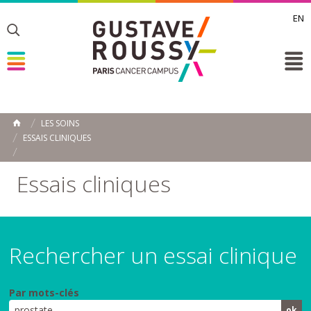
EN
Toggle
Toggle
Toggle
LES SOINS
ACCUEIL
ESSAIS CLINIQUES
Toggle
Essais cliniques
Rechercher un essai clinique
Par mots-clés