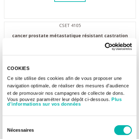
CSET 4105
cancer prostate métastatique résistant castration
ReaLuP: Etude de Phase IIb en ouvert, mono-bras, du
retraitement par [177Lu]Lu-PSMA des patients...
COOKIES
Ce site utilise des cookies afin de vous proposer une
navigation optimale, de réaliser des mesures d’audience
Médecin investigateur
et de promouvoir nos campagnes de collecte de dons.
Désirée DEANDREIS
Vous pouvez paramétrer leur dépôt ci-dessous.
Plus
d'informations sur vos données
VOIR L'ESSAI
Sélection
Nécessaires
du
consentement