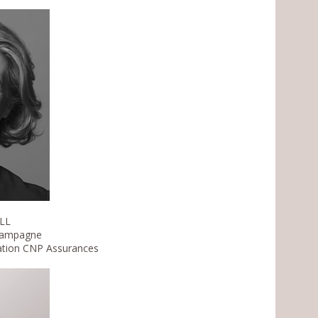
LL
 campagne
ration CNP Assurances