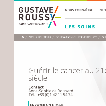
NOUS CONNAÎTRE
INF
Toggle
Toggle
LES SOINS
Toggle
NOUS SOUTENIR
FONDATION GUSTAVE ROUSSY
GU
ACCUEIL
Toggle
Guérir le cancer au 21
siècle
Contact
Anne-Sophie de Boissard
Tél. : +33 (0)1 42 11 54 74
ENVOYER UN E-MAIL