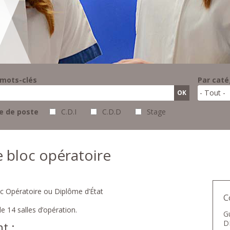
 mots-clés
Par caté
- Tout -
e de poste
C.D.I
C.D.D
Stage
de bloc opératoire
loc Opératoire ou Diplôme d’État
C
e 14 salles d’opération.
G
D
t :