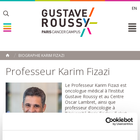
EN
Toggle
Toggle
Toggle
BIOGRAPHIE KARIM FIZAZI
ACCUEIL
Toggle
Professeur Karim Fizazi
Le Professeur Karim Fizazi est
oncologue médical à l’Institut
Gustave Roussy et au Centre
Oscar Lambret, ainsi que
professeur d’oncologie à
l’Université Paris-Saclay. Il s’est
formé en médecine à l’Université
de Poitiers, puis a poursuivi son
internat à Paris, où il obtient son
diplôme en 1995. Après une