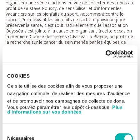
organisera une série d'actions en vue de collecter des fonds au
profit de Gustave Roussy, de sensibiliser et d'informer les
vacanciers sur les bienfaits du sport, notamment contre le
cancer. Promouvant les bienfaits de l'activité physique pour
préserver la santé, c'est tout naturellement que l'association
Odysséa s'est jointe à la cause en organisant à cette occasion
la première Course des neiges Odyssea-La Plagne, au profit de
la recherche sur le cancer du sein menée par les équipes de
Gustave Roussy.
Parce que La Plagne c'est avant tout une histoire d'hommes et
de femmes, la station a souhaité s'investir dans une cause qui
lui tient à cœur. Drainant quelques millions de vacanciers
chaque année, la station savoyarde veut mettre à profit son
COOKIES
organisation et son expérience au service de la lutte contre le
cancer. Avec ce partenariat, La Plagne s'engage sans faille aux
Ce site utilise des cookies afin de vous proposer une
côtés de Gustave Roussy pour la promotion du sport comme
navigation optimale, de réaliser des mesures d’audience
arme contre la maladie.
et de promouvoir nos campagnes de collecte de dons.
Temps forts et actions solidaires à La
Vous pouvez paramétrer leur dépôt ci-dessous.
Plus
d'informations sur vos données
Plagne
Course des neiges "Odyssea-La Plagne" // 2 février
Sélection
Au départ de Plagne Centre, deux courses solidaires de 8 km
(chronométrée) et de 5 km (course/marche) sur neige, au profit
Nécessaires
du