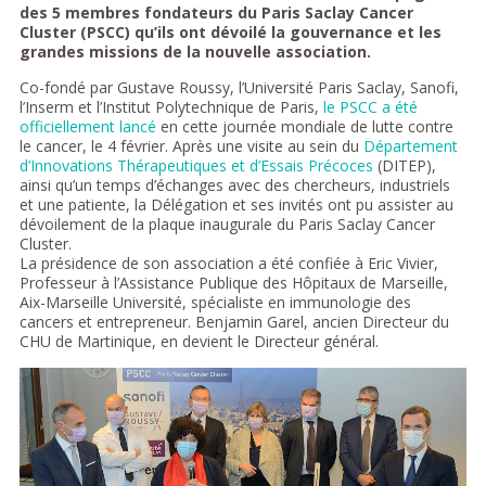
des 5 membres fondateurs du Paris Saclay Cancer
Cluster (PSCC) qu’ils ont dévoilé la gouvernance et les
grandes missions de la nouvelle association.
Co-fondé par Gustave Roussy, l’Université Paris Saclay, Sanofi,
l’Inserm et l’Institut Polytechnique de Paris,
le PSCC a été
officiellement lancé
en cette journée mondiale de lutte contre
le cancer, le 4 février. Après une visite au sein du
Département
d’Innovations Thérapeutiques et d’Essais Précoces
(DITEP),
ainsi qu’un temps d’échanges avec des chercheurs, industriels
et une patiente, la Délégation et ses invités ont pu assister au
dévoilement de la plaque inaugurale du Paris Saclay Cancer
Cluster.
La présidence de son association a été confiée à Eric Vivier,
Professeur à l’Assistance Publique des Hôpitaux de Marseille,
Aix-Marseille Université, spécialiste en immunologie des
cancers et entrepreneur. Benjamin Garel, ancien Directeur du
CHU de Martinique, en devient le Directeur général.