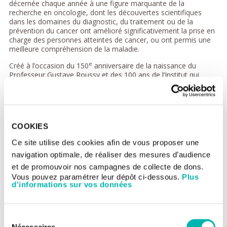
décernée chaque année à une figure marquante de la
recherche en oncologie, dont les découvertes scientifiques
dans les domaines du diagnostic, du traitement ou de la
prévention du cancer ont amélioré significativement la prise en
charge des personnes atteintes de cancer, ou ont permis une
meilleure compréhension de la maladie.
e
Créé à l’occasion du 150
anniversaire de la naissance du
Professeur Gustave Roussy et des 100 ans de l’Institut qui
porte son nom, ce prix se veut un hommage au professeur qui
a révolutionné la prise en charge du cancer avec la création en
1921 de la première consultation dédiée aux malades atteints
d’une tumeur.
COOKIES
Ce prix valorise l’innovation et l’engagement scientifique pour
un bénéfice concret et durable pour les patients, en parfaite
Ce site utilise des cookies afin de vous proposer une
adéquation avec les missions de Gustave Roussy : guérir
navigation optimale, de réaliser des mesures d’audience
davantage, plus efficacement et de manière durable. Il est doté
de 200 000 € : 100 000 € que le lauréat peut utiliser librement,
et de promouvoir nos campagnes de collecte de dons.
et 100 000 € pour financer un projet de recherche innovant en
Vous pouvez paramétrer leur dépôt ci-dessous.
Plus
oncologie.
d'informations sur vos données
Le Prix Gustave Roussy est décerné chaque année par la
Fondation Gustave Roussy et est soutenu par les laboratoires
Sélection
Pierre Fabre en qualité de mécène fondateur. Il est ouvert à
tous les chercheurs, quelle que soit leur nationalité. Le jury
Nécessaires