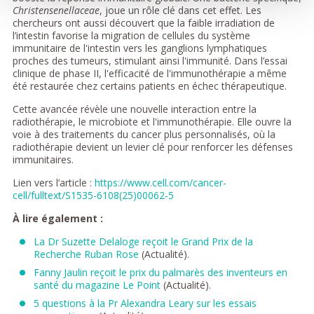
Christensenellaceae
, joue un rôle clé dans cet effet. Les
chercheurs ont aussi découvert que la faible irradiation de
l’intestin favorise la migration de cellules du système
immunitaire de l'intestin vers les ganglions lymphatiques
proches des tumeurs, stimulant ainsi l'immunité. Dans l’essai
clinique de phase II, l'efficacité de l'immunothérapie a même
été restaurée chez certains patients en échec thérapeutique.
Cette avancée révèle une nouvelle interaction entre la
radiothérapie, le microbiote et l'immunothérapie. Elle ouvre la
voie à des traitements du cancer plus personnalisés, où la
radiothérapie devient un levier clé pour renforcer les défenses
immunitaires.
Lien vers l’article :
https://www.cell.com/cancer-
cell/fulltext/S1535-6108(25)00062-5
À lire également :
La Dr Suzette Delaloge reçoit le Grand Prix de la
Recherche Ruban Rose
(Actualité).
Fanny Jaulin reçoit le prix du palmarès des inventeurs en
santé du magazine Le Point
(Actualité).
5 questions à la Pr Alexandra Leary sur les essais