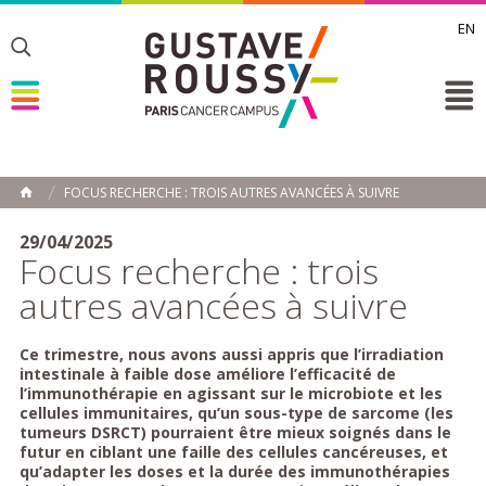
EN
Toggle
Toggle
Toggle
FOCUS RECHERCHE : TROIS AUTRES AVANCÉES À SUIVRE
ACCUEIL
Toggle
29/04/2025
Focus recherche : trois
autres avancées à suivre
Ce trimestre, nous avons aussi appris que l’irradiation
intestinale à faible dose améliore l’efficacité de
l’immunothérapie en agissant sur le microbiote et les
cellules immunitaires, qu’un sous-type de sarcome (les
tumeurs DSRCT) pourraient être mieux soignés dans le
futur en ciblant une faille des cellules cancéreuses, et
qu’adapter les doses et la durée des immunothérapies