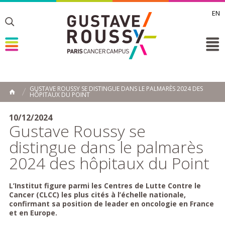
EN
Toggle
Toggle
Toggle
GUSTAVE ROUSSY SE DISTINGUE DANS LE PALMARÈS 2024 DES
HÔPITAUX DU POINT
ACCUEIL
Toggle
10/12/2024
Gustave Roussy se
distingue dans le palmarès
2024 des hôpitaux du Point
L’Institut figure parmi les Centres de Lutte Contre le
Cancer (CLCC) les plus cités à l’échelle nationale,
confirmant sa position de leader en oncologie en France
et en Europe.