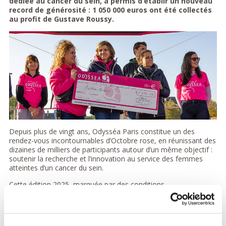
dédiée au cancer du sein, a permis d’établir un nouveau
record de générosité : 1 050 000 euros ont été collectés
au profit de Gustave Roussy.
Depuis plus de vingt ans, Odysséa Paris constitue un des
rendez-vous incontournables d’Octobre rose, en réunissant des
dizaines de milliers de participants autour d’un même objectif :
soutenir la recherche et l’innovation au service des femmes
atteintes d’un cancer du sein.
Cette édition 2025, marquée par des conditions
météorologiques difficiles et l’annulation de la journée de
samedi, a pourtant rassemblé 50 000 participants qui ont
parcouru plus de 383 500 kilomètres, permettant d’établir un
nouveau record de collecte d’1 050 000 euros.