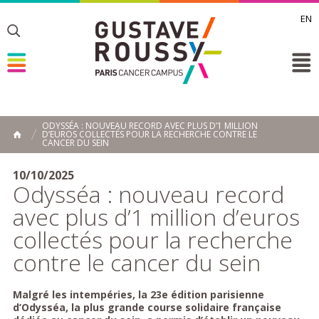
EN
Toggle
Toggle
Toggle
ODYSSÉA : NOUVEAU RECORD AVEC PLUS D’1 MILLION
D’EUROS COLLECTÉS POUR LA RECHERCHE CONTRE LE
ACCUEIL
CANCER DU SEIN
Toggle
10/10/2025
Odysséa : nouveau record
avec plus d’1 million d’euros
collectés pour la recherche
contre le cancer du sein
Malgré les intempéries, la 23e édition parisienne
d’Odysséa, la plus grande course solidaire française