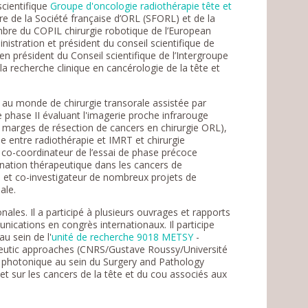
cientifique
Groupe d'oncologie radiothérapie tête et
de la Société française d’ORL (SFORL) et de la
re du COPIL chirurgie robotique de l’European
stration et président du conseil scientifique de
n président du Conseil scientifique de l’Intergroupe
s la recherche clinique en cancérologie de la tête et
e au monde de chirurgie transorale assistée par
e phase II évaluant l'imagerie proche infrarouge
s marges de résection de cancers en chirurgie ORL),
 entre radiothérapie et IMRT et chirurgie
 co-coordinateur de l’essai de phase précoce
ination thérapeutique dans les cancers de
al et co-investigateur de nombreux projets de
ale.
ales. Il a participé à plusieurs ouvrages et rapports
ications en congrès internationaux. Il participe
u sein de l'
unité de recherche 9018 METSY
-
eutic approaches (CNRS/Gustave Roussy/Université
e photonique au sein du Surgery and Pathology
sur les cancers de la tête et du cou associés aux