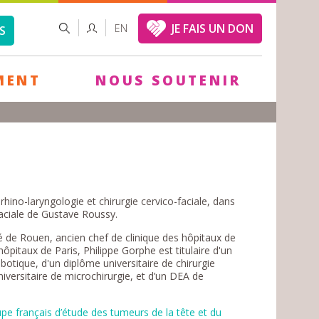
FORMULAIRE
RECHERCHER
JE FAIS UN DON
EN
S
DE
RECHERCHE
MENT
NOUS SOUTENIR
hino-laryngologie et chirurgie cervico-faciale, dans
faciale de Gustave Roussy.
é de Rouen, ancien chef de clinique des hôpitaux de
ôpitaux de Paris, Philippe Gorphe est titulaire d'un
obotique, d'un diplôme universitaire de chirurgie
niversitaire de microchirurgie, et d’un DEA de
pe français d’étude des tumeurs de la tête et du