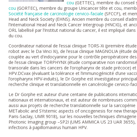
cou
(GETTEC), membre du conseil s
cou
(GORTEC), membre du groupe Unicancer tête et cou, membre 
Société française de carcinologie cervico-faciale
(SFCCF), et memb
Head and Neck Society (EHNS). Ancien membre du conseil d’admini
l’International Head and Neck Cancer Intergroup (HNCIG), et ancie
ORL labellisé par l’Institut national du cancer, il est impliqué dan
du cou.
Coordinateur national de l’essai clinique TORS-Xi (première étud
robot avec le Da Vinci Xi), de l’essai clinique MAGNOLIA (étude d
couplée au vert d'indocyanine pour le contrôle peropératoire de
de l’essai clinique TORPHYNX (étude comparative non randomisée
transorale dans les cancers de l’oropharynx de stade précoce) et
HPV.DCvax (évaluant la tolérance et l’immunogénicité d’une vacc
l’oropharynx HPV-induits), le Dr Gorphe est investigateur princip
recherche clinique et translationnelle en cancérologie cervico-faci
Le Dr Gorphe est auteur d'une centaine de publications internation
nationaux et internationaux, et est auteur de nombreuses commun
aussi aux projets de recherche translationnelle sur la sarcopénie a
METabolic and SYstemic aspects of oncogenesis for new therap
Paris-Saclay, UMR 9018), sur les nouvelles techniques d’imageri
Photonic Imaging group –SP2I (UMS AMMICA US 23 UAR 3655), et 
infections à papillomavirus humain HPV.