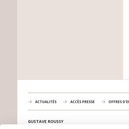
ACTUALITÉS
ACCÈS PRESSE
OFFRES D'
GUSTAVE ROUSSY
1er centre de lutte contre le cancer en Europe,