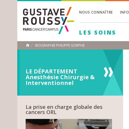
NOUS CONNAÎTRE
INF
Toggle
Toggle
LES SOINS
Toggle
BIOGRAPHIE PHILIPPE GORPHE
ACCUEIL
Toggle
LE DÉPARTEMENT
Anesthésie Chirurgie &
Interventionnel
La prise en charge globale des
cancers ORL