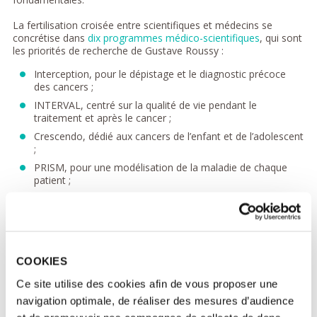
La fertilisation croisée entre scientifiques et médecins se
concrétise dans
dix programmes médico-scientifiques
, qui sont
les priorités de recherche de Gustave Roussy :
Interception, pour le dépistage et le diagnostic précoce
des cancers ;
INTERVAL, centré sur la qualité de vie pendant le
traitement et après le cancer ;
Crescendo, dédié aux cancers de l’enfant et de l’adolescent
;
PRISM, pour une modélisation de la maladie de chaque
patient ;
UNLOCK, pour comprendre les mécanismes des
résistances aux traitements ;
IMMUNO, pour instaurer des immunothérapies
personnalisées ;
INNOCARE, pour comprendre les mécanismes d’action et
COOKIES
améliorer l’efficacité des nouvelles molécules
Ce site utilise des cookies afin de vous proposer une
thérapeutiques ;
navigation optimale, de réaliser des mesures d’audience
Traitements locaux, un programme intégré pour inventer