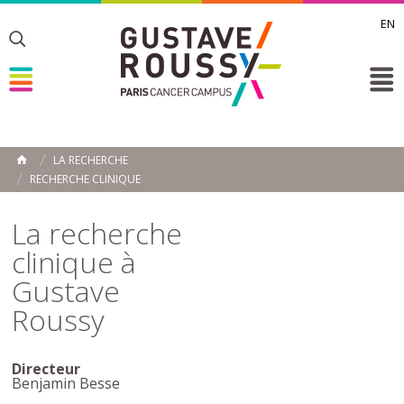
EN
Toggle
Toggle
Toggle
LA RECHERCHE
ACCUEIL
RECHERCHE CLINIQUE
Toggle
La recherche
clinique à
Gustave
Roussy
Directeur
Benjamin Besse