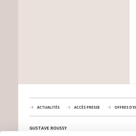
ACTUALITÉS
ACCÈS PRESSE
OFFRES D'
GUSTAVE ROUSSY
1er centre de lutte contre le cancer en Europe,