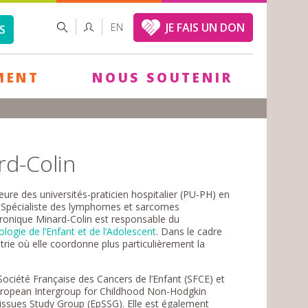
FORMULAIRE
RECHERCHER
JE FAIS UN DON
EN
S
DE
RECHERCHE
MENT
NOUS SOUTENIR
rd-Colin
ure des universités-praticien hospitalier (PU-PH) en
ay. Spécialiste des lymphomes et sarcomes
Véronique Minard-Colin est responsable du
ogie de l’Enfant et de l’Adolescent
. Dans le cadre
trie où elle coordonne plus particulièrement la
Société Française des Cancers de l’Enfant (SFCE) et
ropean Intergroup for Childhood Non-Hodgkin
ssues Study Group (EpSSG). Elle est également