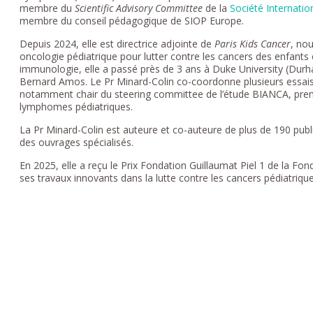
membre du
Scientific Advisory Committee
de la
Société Internatio
membre du conseil pédagogique de SIOP Europe.
Depuis 2024, elle est directrice adjointe de
Paris Kids Cancer
, no
oncologie pédiatrique pour lutter contre les cancers des enfants 
immunologie, elle a passé près de 3 ans à Duke University (Durha
Bernard Amos. Le Pr Minard-Colin co-coordonne plusieurs essais c
notamment chair du steering committee de l’étude BIANCA, premi
lymphomes pédiatriques.
La Pr Minard-Colin est auteure et co-auteure de plus de 190 publ
des ouvrages spécialisés.
En 2025, elle a reçu le Prix Fondation Guillaumat Piel 1 de la F
ses travaux innovants dans la lutte contre les cancers pédiatriqu