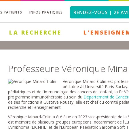
RENDEZ-VOUS | 2E AVI
OS PATIENTS
INFOS PRATIQUES
LA RECHERCHE
L'ENSEIGNE
Professeure Véronique Mina
Véronique Minard-Colin est professe
pédiatrie à l'Université Paris-Sacl
pédiatriques et de l’immunologie des cancers de l’enfant, la Pr 
programme immunothérapie au sein du
Département de Cancérol
de ses fonctions à Gustave Roussy, elle est chef du comité pédia
recherche et l'enseignement.
Véronique Minard-Colin a été élue en 2023 vice-présidente de la 
est membre de plusieurs groupes européens, notamment de l’Eu
Lymphoma (EICNHL) et de l’European Paediatric Sarcoma Soft Ti