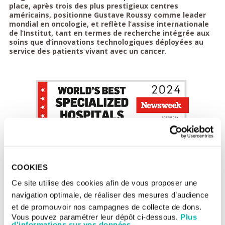
place, après trois des plus prestigieux centres
américains, positionne Gustave Roussy comme leader
mondial en oncologie, et reflète l’assise internationale
de l’Institut, tant en termes de recherche intégrée aux
soins que d’innovations technologiques déployées au
service des patients vivant avec un cancer.
Le classement «
World’s Best Specialized Hospital
», publié
COOKIES
chaque année par le magazine
Newsweek
et Statista, identifie et
classe les meilleurs hôpitaux du monde entier dans 12
Ce site utilise des cookies afin de vous proposer une
disciplines dont l’oncologie. Pour 2024,
Gustave Roussy atteint
navigation optimale, de réaliser des mesures d’audience
e
le 4
rang mondial des meilleurs hôpitaux en cancérologie
. Ce
et de promouvoir nos campagnes de collecte de dons.
classement a été établi à partir des résultats d’une enquête en
ligne menée auprès de dizaines de milliers d’experts reconnus
Vous pouvez paramétrer leur dépôt ci-dessous.
Plus
d'informations sur vos données