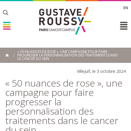
EN
Toggle
Toggle
Toggle
« 50 NUANCES DE ROSE », UNE CAMPAGNE POUR FAIRE
PROGRESSER LA PERSONNALISATION DES TRAITEMENTS DANS
ACCUEIL
LE CANCER DU SEIN
Toggle
Villejuif, le 3 octobre 2024
« 50 nuances de rose », une
campagne pour faire
progresser la
personnalisation des
traitements dans le cancer
du sein