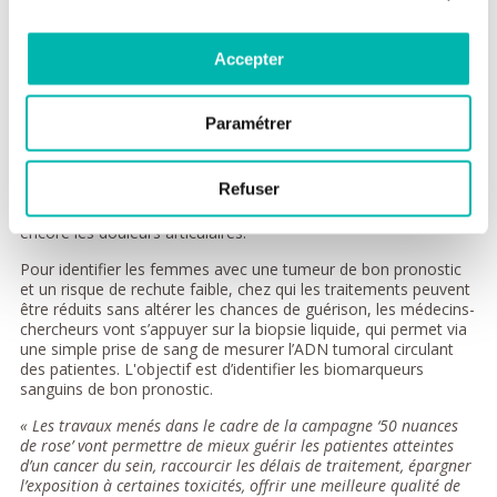
Recours à l’ADN tumoral circulant
Enfin, les équipes de Gustave Roussy vont développer des
Accepter
études cliniques dans les cancers du sein hormono-
dépendants, qui représentent 75 % des cas. Actuellement, un
tiers des patientes dans cette indication présentent une
Paramétrer
atteinte ganglionnaire et suivent un traitement lourd, avec une
chimiothérapie pendant 6 mois, suivie d’une hormonothérapie
pendant 7 à 10 ans. L’hormonothérapie peut avoir des
Refuser
conséquences pesantes sur la vie quotidienne des femmes,
comme une grande fatigue handicapante, la perte de libido ou
encore les douleurs articulaires.
Pour identifier les femmes avec une tumeur de bon pronostic
et un risque de rechute faible, chez qui les traitements peuvent
être réduits sans altérer les chances de guérison, les médecins-
chercheurs vont s’appuyer sur la biopsie liquide, qui permet via
une simple prise de sang de mesurer l’ADN tumoral circulant
des patientes. L'objectif est d’identifier les biomarqueurs
sanguins de bon pronostic.
« Les travaux menés dans le cadre de la campagne ‘50 nuances
de rose’ vont permettre de mieux guérir les patientes atteintes
d’un cancer du sein, raccourcir les délais de traitement, épargner
l’exposition à certaines toxicités, offrir une meilleure qualité de