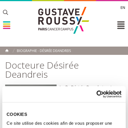
EN
Toggle
Toggle
Toggle
BIOGRAPHIE - DÉSIRÉE DEANDREIS
ACCUEIL
Toggle
Docteure Désirée
Deandreis
La Dr Désirée Deandreis est
médecin nucléaire, cheffe du
service de médecine nucléaire de
Gustave Roussy depuis 2023, et
professeure associée à
l’Université de Turin, en Italie.
COOKIES
Diplômée en médecine de
Ce site utilise des cookies afin de vous proposer une
l’Université de Turin, elle a