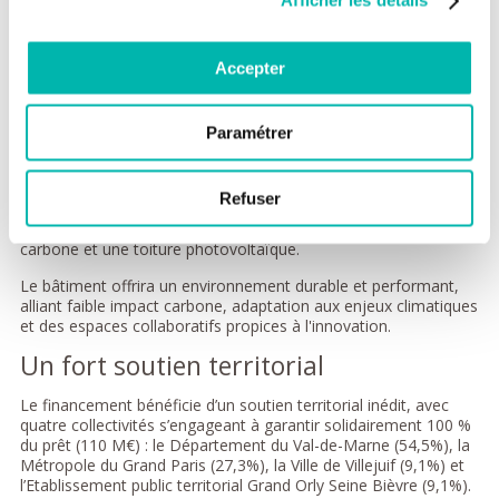
Afficher les détails
territoires et le bien-être de tous les citoyens
»,
déclare
Antoine Saintoyant, directeur de la Banque des
Territoires.
Accepter
Un engagement environnemental
Le prêt « transformation écologique » accordé par la Banque
Paramétrer
des Territoires s’inscrit dans une démarche de financements
verts, visant à accélérer les projets écoresponsables. Ce projet
est une démonstration concrète du soutien à l'alliance entre
Refuser
innovation scientifique et performance écologique grâce à une
conception bioclimatique avancée, une structure en béton bas
carbone et une toiture photovoltaïque.
Le bâtiment offrira un environnement durable et performant,
alliant faible impact carbone, adaptation aux enjeux climatiques
et des espaces collaboratifs propices à l'innovation.
Un fort soutien territorial
Le financement bénéficie d’un soutien territorial inédit, avec
quatre collectivités s’engageant à garantir solidairement 100 %
du prêt (110 M€) : le Département du Val-de-Marne (54,5%), la
Métropole du Grand Paris (27,3%), la Ville de Villejuif (9,1%) et
l’Etablissement public territorial Grand Orly Seine Bièvre (9,1%).