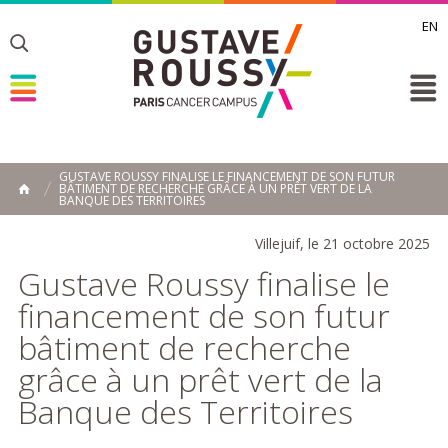
EN
Toggle
Toggle
Toggle
GUSTAVE ROUSSY FINALISE LE FINANCEMENT DE SON FUTUR
BÂTIMENT DE RECHERCHE GRÂCE À UN PRÊT VERT DE LA
ACCUEIL
BANQUE DES TERRITOIRES
Toggle
Villejuif, le 21 octobre 2025
Gustave Roussy finalise le
financement de son futur
bâtiment de recherche
grâce à un prêt vert de la
Banque des Territoires