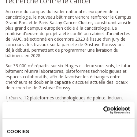
recherche contre le cancer
Au cœur du campus du leader national et européen de la
cancérologie, le nouveau bâtiment viendra renforcer le Campus
Grand Parc et le Paris Saclay Cancer Cluster, constituant ainsi le
plus grand campus européen dédié à la cancérologie. La
maîtrise d’œuvre du projet a été confié au cabinet d’architectes
de l’AUC, sélectionné en décembre 2023 à l’issue d’un jury de
concours : les travaux sur la parcelle de Gustave Roussy ont
déjà débuté, permettant de programmer une livraison du
bâtiment en 2028.
Sur 33 000 m² répartis sur six étages et deux sous-sols, le futur
bâtiment réunira laboratoires, plateformes technologiques et
espaces collaboratifs, afin de favoriser les échanges entre
chercheurs et doubler la capacité d’accueil actuelle des locaux
de recherche de Gustave Roussy.
Il réunira 12 plateformes technologiques de pointe, incluant
data-analyse, organoïdes, cellules circulantes et évaluation
préclinique et un Theory Center dédié aux collaborations
interdisciplinaires, avec une large place faite aux collaborations
autour de l’IA. Il hébergera à terme 60 équipes de chercheurs
sous co-tutelle de Gustave Roussy, de l’Université Paris Saclay
et de l’INSERM ou du CNRS.
COOKIES