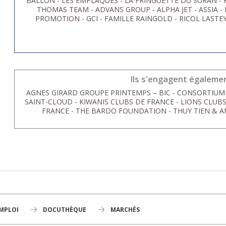
BALLON - LES EMPLAQUÉS - LA FRINGUETTE DU SURAN -
THOMAS TEAM - ADVANS GROUP - ALPHA JET - ASSIA - 
PROMOTION - GCI - FAMILLE RAINGOLD - RICOL LASTE
Ils s'engagent égaleme
AGNES GIRARD GROUPE PRINTEMPS – BIC - CONSORTIUM
SAINT-CLOUD - KIWANIS CLUBS DE FRANCE - LIONS CLUB
FRANCE - THE BARDO FOUNDATION - THUY TIEN & AMIS
EMPLOI
DOCUTHÈQUE
MARCHÉS