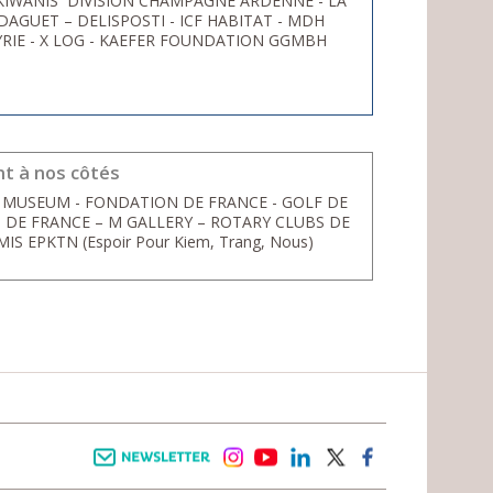
 KIWANIS DIVISION CHAMPAGNE ARDENNE - LA
DAGUET – DELISPOSTI - ICF HABITAT - MDH
YRIE - X LOG - KAEFER FOUNDATION GGMBH
nt à nos côtés
 MUSEUM - FONDATION DE FRANCE - GOLF DE
S DE FRANCE – M GALLERY – ROTARY CLUBS DE
 EPKTN (Espoir Pour Kiem, Trang, Nous)
Newsletter
instagram
youtube
linkedin
twitter
facebook