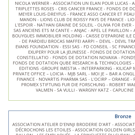
NICOLA WERNER - ASSOCIATION UN ELAN POUR LUCAS - A
TRIPLETTES ROSES - CRIS CANCER FRANCE - FONDS DE 
MEYER LOUIS-DREYFUS - FRANCE ASSO CANCER ET PEAU 
MANON - LIONS CLUB DE ROISSY PAYS DE FRANCE - LIO
L'ESPOIR - NATHAN GRAINE DE SOLEIL - OLIVIA FOR EVER
SAS ANCIENS ETS M CANTE – ANJAC - APEL LE PAVILLON – 
BOUYGUES IMMOBILIER HOLDING - CAISSE D'EPARGNE ILE 
- DE PARDIEU BROCAS MAFFEI AARPI – DEVIL - DEVIL TR
EVANS FOUNDATION - ESSI SAS - FD CONSEIL - SC FINAN
EXUPERY POUR LA JEUNESSE - FONDS DE DOTATION
CONSTELLATIO - FONDS DE DOTATION NOVAXIA - FONDS
FONDS DE DOTATION QUBE RESEARCH & TECHNOLOGIES - G
EDITIONS -GROUPE IMESTIA – INTERPARKING - KILICAP
PRIVATE OFFICE – LOICIA - MJB SARL - MOI JE – BAR A ONG
FINANCE - NOVARTIS PHARMA SAS - L'OCIRP – ORANGE -
PROMEX STIFTUNG FUR DIE FORSCHUNG - ROBERT WALT
VALMEN - SA VULLI - WARGNY KATZ - CAPUCIN
Bronze
ASSOCIATION ATELIER D'ENNJI BRODERIE D'ART - ASSOCI
DÉCROCHONS LES ETOILES - ASSOCIATION GOLDEN GIRLS -