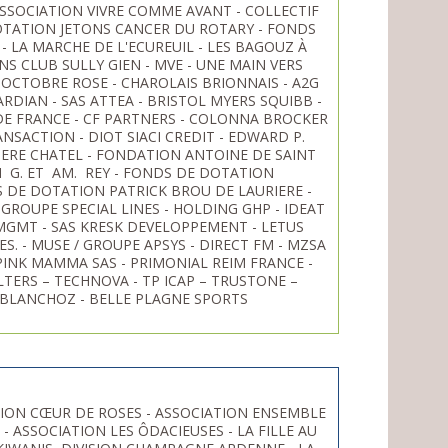
SSOCIATION VIVRE COMME AVANT - COLLECTIF
DOTATION JETONS CANCER DU ROTARY - FONDS
- LA MARCHE DE L'ECUREUIL - LES BAGOUZ À
NS CLUB SULLY GIEN - MVE - UNE MAIN VERS
 - OCTOBRE ROSE - CHAROLAIS BRIONNAIS - A2G
ARDIAN - SAS ATTEA - BRISTOL MYERS SQUIBB -
DE FRANCE - CF PARTNERS - COLONNA BROCKER
ANSACTION - DIOT SIACI CREDIT - EDWARD P.
CIERE CHATEL - FONDATION ANTOINE DE SAINT
 G. ET AM. REY - FONDS DE DOTATION
 DE DOTATION PATRICK BROU DE LAURIERE -
ROUPE SPECIAL LINES - HOLDING GHP - IDEAT
 MGMT - SAS KRESK DEVELOPPEMENT - LETUS
LES. - MUSE / GROUPE APSYS - DIRECT FM - MZSA
 PINK MAMMA SAS - PRIMONIAL REIM FRANCE -
ERS – TECHNOVA - TP ICAP – TRUSTONE –
E BLANCHOZ - BELLE PLAGNE SPORTS
ATION CŒUR DE ROSES - ASSOCIATION ENSEMBLE
 ASSOCIATION LES ÔDACIEUSES - LA FILLE AU