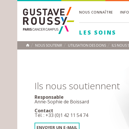
NOUS CONNAÎTRE
INF
Toggle
Toggle
LES SOINS
Toggle
NOUS SOUTENIR
UTILISATION DES DONS
ILS NOUS
ACCUEIL
Toggle
Ils nous soutiennent
Responsable
Anne-Sophie de Boissard
Contact
Tél. : +33 (0)1 42 11 54 74
ENVOYER UN E-MAIL