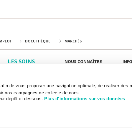
EMPLOI
DOCUTHÈQUE
MARCHÉS
LES SOINS
NOUS CONNAÎTRE
INF
À LA UNE
GUID
LA RECHERCHE
L'INSTITUT
PORT
HISTOIRE
MIEUX
L'ENSEIGNEMENT
GOUVERNANCE
ESPA
s afin de vous proposer une navigation optimale, de réaliser des
PLAN STRATÉGIQUE 2030
DROI
NOUS SOUTENIR
DÉPARTEMENTS
DÉMO
ir nos campagnes de collecte de dons.
HÔPITAL DE CHEVILLY-LARUE
DÉMA
eur dépôt ci-dessous.
Plus d'informations sur vos données
RAPPORTS D'ACTIVITÉ
PAIE
INF
PARTENARIATS
ACCÈS
CANCER AU TRAVAIL
ACCÈ
RECRUTEMENT
LES
PLAN 
SERVI
HÉBE