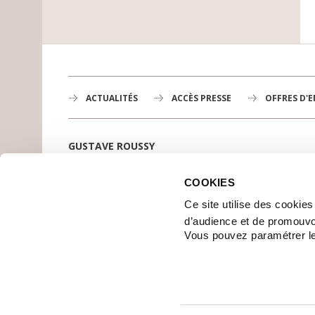
ACTUALITÉS
ACCÈS PRESSE
OFFRES D'
GUSTAVE ROUSSY
1er centre de lutte contre le cancer en Europe,
3200 professionnels mobilisés
COOKIES
PLAN DE GUSTAVE ROUSSY
Ce site utilise des cookie
SE RENDRE À GUSTAVE ROUSSY
d’audience et de promouvo
CONTACT
Vous pouvez paramétrer l
| © 2006-2017 GUSTAVE ROUSSY - TOUS DROITS RÉSERVÉS
CRÉDITS
PLAN DU SITE
MENTIONS LÉGALES
DONNÉES PERSONNEL