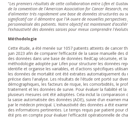
“
Les premiers résultats de cette collaboration entre Lifen et Gusta
de la convention de l'American Association for Cancer Research, 
d'alimenter très rapidement une base de données structurées au se
significatif car il démontre que l'IA ouvre de nouvelles perspective
personnalisée des patients. Notre objectif est maintenant d'accélér
l’exhaustivité des données saisies pour mieux comprendre l'évolutio
Méthodologie
Cette étude, a été menée sur 1057 patients atteints de cancer t
juin 2023 afin de comparer l’efficacité de la saisie manuelle de
des données dans une base de données RedCap sécurisée, et la 
méthodologie adoptée par Lifen pour structurer les données rep
identifie et organise les variables, et d'actions spécifiques utili
les données de mortalité ont été extraites automatiquement du reg
précise dans l'analyse. Les résultats de l'étude ont porté sur di
démographiques, les facteurs de risque, les comorbidités, le profi
traitement et les données de survie. Pour évaluer la fiabilité et 
plusieurs mesures ont été adoptées. Cela inclut la comparaison 
la saisie automatisée des données (ADE), suivie d'un examen ma
par le médecin principal. L'exhaustivité des données a été examin
des informations pertinentes. Le temps requis par patient pou
été pris en compte pour évaluer l'efficacité opérationnelle de c