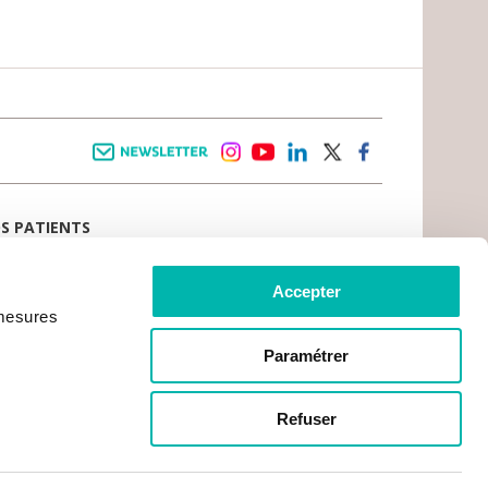
Newsletter
instagram
youtube
linkedin
twitter
facebook
OS PATIENTS
E D’ACCUEIL
AIL PATIENT
 VIVRE LE CANCER
Accepter
CE PATIENTS ET AIDANTS
 mesures
TS DU PATIENT
CRATIE SANITAIRE
RCHES ADMINISTRATIVES
Paramétrer
MENT EN LIGNE
OS PRATIQUES
 GR1 – VILLEJUIF
Refuser
S GR2 – CHEVILLY LARUE
DE L'INSTITUT
CES SUR PLACE
RGEMENT