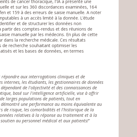
ints de cancer thoracique, l'IA a présenté une
uelle et sur les 360 discordances examinées, 164
en et 159 à des erreurs de saisie manuelle. A noter
utables à un accès limité à la donnée. L’étude
dentifier et de structurer les données non
partir des comptes-rendus et des réunions de
 saisie manuelle par les médecins. En plus de cette
ur dans la recherche médicale. Ces résultats
és de recherche souhaitant optimiser les
matisés et les bases de données, en termes
 répondre aux interrogations cliniques et de
es internes, les étudiants, les gestionnaires de données
 dépendant de l'objectivité et des connaissances de
ue, basé sur l'intelligence artificielle, vise à offrir
 de larges populations de patients, tout en
me a démontré une performance au moins équivalente au
 de risque, les comorbidités et l'historique de la
nnées relatives à la réponse au traitement et à la
soutien au personnel médical et aux patients!
”