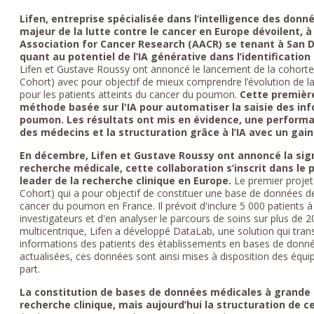
Lifen, entreprise spécialisée dans l’intelligence des don
majeur de la lutte contre le cancer en Europe dévoilent, à
Association for Cancer Research (AACR) se tenant à San 
quant au potentiel de l’IA générative dans l’identificatio
Lifen et Gustave Roussy ont annoncé le lancement de la cohorte
Cohort) avec pour objectif de mieux comprendre l’évolution de la
pour les patients atteints du cancer du poumon.
Cette premièr
méthode basée sur l'IA pour automatiser la saisie des in
poumon. Les résultats ont mis en évidence, une performa
des médecins et la structuration grâce à l’IA avec un gai
En décembre, Lifen et Gustave Roussy ont annoncé la sign
recherche médicale, cette collaboration s’inscrit dans le p
leader de la recherche clinique en Europe.
Le premier projet
Cohort) qui a pour objectif de constituer une base de données 
cancer du poumon en France. Il prévoit d'inclure 5 000 patients à
investigateurs et d'en analyser le parcours de soins sur plus de 200
multicentrique, Lifen a développé DataLab, une solution qui tr
informations des patients des établissements en bases de don
actualisées, ces données sont ainsi mises à disposition des équ
part.
La constitution de bases de données médicales à grande é
recherche clinique, mais aujourd’hui la structuration de