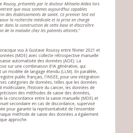
ve Roussy, présentés par le docteur Mihaela Aldea lors
montrent que nous sommes aujourd’hui capables
in des établissements de santé. Ce premier test est
s pour la recherche médicale et la prise en charge
er dans la construction de cette base et d’accroître
n de la maladie chez les patients atteints.
”
horacique vus à Gustave Roussy entre février 2021 et
s données (MDE) avec collecte rétrospective manuelle
saisie automatisée des données (ADE). La
ose sur une combinaison d'IA générative, qui
sant un modèle de langage étendu (LLM). En parallèle,
istre public français, l'INSEE, pour une intégration
verses catégories de données, telles que les données
l moléculaire, l’histoire du cancer, les données de
la précision des méthodes de saisie des données,
de la concordance entre la saisie manuelle (MDE) et
nuel secondaire en cas de discordance, supervisé
ée pour garantir la représentativité de l'ensemble
r chaque méthode de saisie des données a également
haque approche.