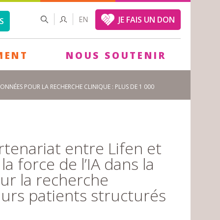
FORMULAIRE
RECHERCHER
JE FAIS UN DON
EN
S
DE
RECHERCHE
MENT
NOUS SOUTENIR
ONNÉES POUR LA RECHERCHE CLINIQUE : PLUS DE 1 000
tenariat entre Lifen et
 force de l’IA dans la
ur la recherche
ours patients structurés