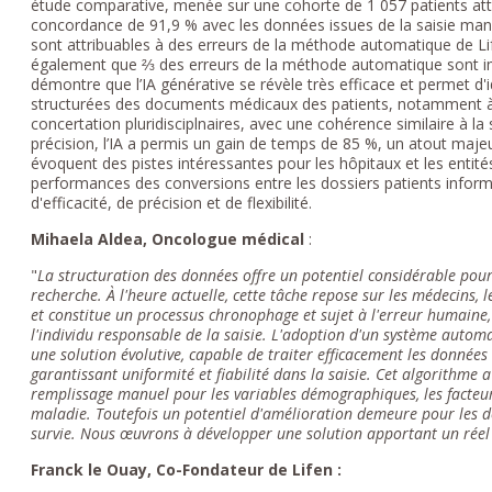
étude comparative, menée sur une cohorte de 1 057 patients atte
concordance de 91,9 % avec les données issues de la saisie man
sont attribuables à des erreurs de la méthode automatique de Lif
également que ⅔ des erreurs de la méthode automatique sont imp
démontre que l’IA générative se révèle très efficace et permet d'i
structurées des documents médicaux des patients, notamment à 
concertation pluridisciplnaires, avec une cohérence similaire à la
précision, l’IA a permis un gain de temps de 85 %, un atout maje
évoquent des pistes intéressantes pour les hôpitaux et les entit
performances des conversions entre les dossiers patients infor
d'efficacité, de précision et de flexibilité.
Mihaela Aldea, Oncologue médica
l
:
"
La structuration des données offre un potentiel considérable pour
recherche. À l'heure actuelle, cette tâche repose sur les médecins, l
et constitue un processus chronophage et sujet à l'erreur humaine,
l'individu responsable de la saisie. L'adoption d'un système automatiq
une solution évolutive, capable de traiter efficacement les données
garantissant uniformité et fiabilité dans la saisie. Cet algorith
remplissage manuel pour les variables démographiques, les facteurs
maladie. Toutefois un potentiel d'amélioration demeure pour les do
survie. Nous œuvrons à développer une solution apportant un réel 
Franck le Ouay, Co-Fondateur de Lifen :