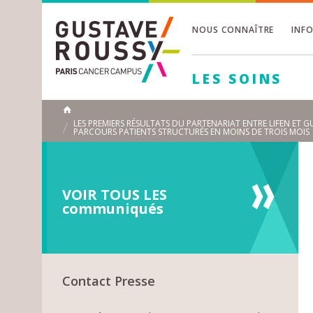
NOUS CONNAÎTRE
INF
Toggle
Toggle
LES SOINS
Toggle
ACCUEIL
LES PREMIERS RÉSULTATS DU PARTENARIAT ENTRE LIFEN ET 
PARCOURS PATIENTS STRUCTURÉS EN MOINS DE TROIS MOIS
Toggle
VOIR TOUS LES
communiqués
Contact Presse