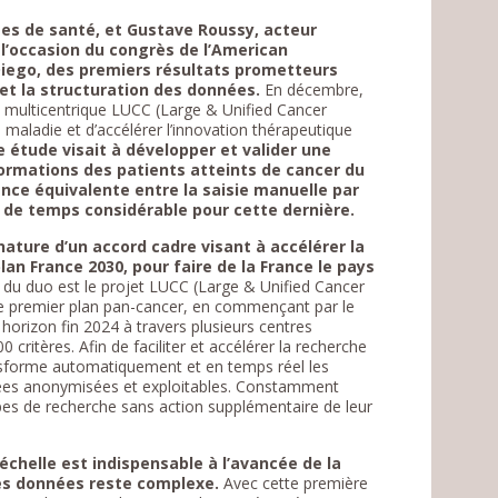
nées de santé, et Gustave Roussy, acteur
 l’occasion du congrès de l’American
Diego, des premiers résultats prometteurs
n et la structuration des données.
En décembre,
 multicentrique LUCC (Large & Unified Cancer
 maladie et d’accélérer l’innovation thérapeutique
e étude
visait à développer et valider une
formations des patients atteints de cancer du
nce équivalente entre la saisie manuelle par
n de temps considérable pour cette dernière.
ature d’un accord cadre visant à accélérer la
lan France 2030, pour faire de la France le pays
 du duo est le projet LUCC (Large & Unified Cancer
de premier plan pan-cancer, en commençant par le
 horizon fin 2024 à travers plusieurs centres
 critères. Afin de faciliter et accélérer la recherche
ansforme automatiquement et en temps réel les
nées anonymisées et exploitables. Constamment
ipes de recherche sans action supplémentaire de leur
chelle est indispensable à l’avancée de la
 ces données reste complexe.
Avec cette première