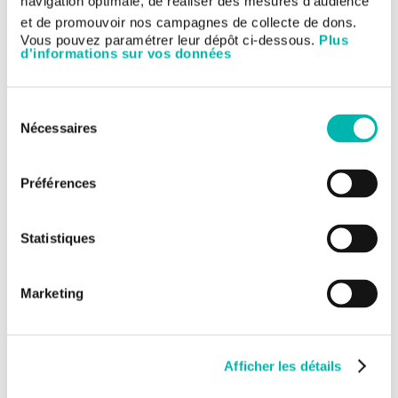
navigation optimale, de réaliser des mesures d’audience
et de promouvoir nos campagnes de collecte de dons.
Vous pouvez paramétrer leur dépôt ci-dessous.
Plus
d'informations sur vos données
Sélection
Nécessaires
du
consentement
► Consulter le document
L'essentiel 2024
Préférences
Statistiques
Marketing
Afficher les détails