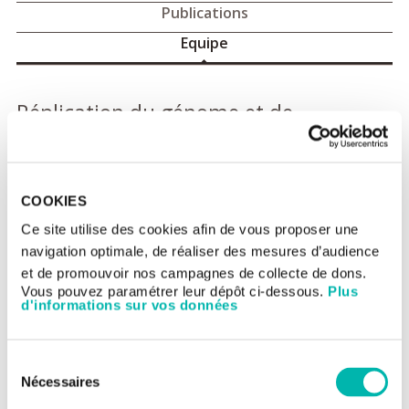
Publications
Equipe
Réplication du génome et de
l’épigenome : équipe
Nataliya Petryk (CRCN CNRS) ORCID: 0000-0001-8629-
1475
COOKIES
Nora Fajri (research engineer, IGR)
Oxana Zhironkina (post-doctoral fellow, IGR)
Ce site utilise des cookies afin de vous proposer une
navigation optimale, de réaliser des mesures d’audience
Antoine Pigeon (Ph. D. student Paris-Saclay)
et de promouvoir nos campagnes de collecte de dons.
Alumni
: Pauline Potisek (Pharmacie student, Paris Saclay),
Vous pouvez paramétrer leur dépôt ci-dessous.
Plus
Alexis Esteves (Master 2 Sorbonne-University).
d'informations sur vos données
Nous sommes à la recherche d'étudiants et post-docs motivés
pour rejoindre notre équipe. N'hésitez pas à nous contacter à
nataliya.petryk@gustaveroussy.fr
Sélection
Nécessaires
du
consentement