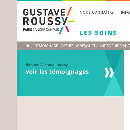
NOUS CONNAÎTRE
INF
Toggle
Toggle
LES SOINS
Toggle
TÉMOIGNAGE - CATHERINE BERJAL ET ANNE-SOPHIE D’AN
ACCUEIL
Toggle
Ils sont Gustave Roussy
voir les témoignages