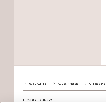
ACTUALITÉS
ACCÈS PRESSE
OFFRES D'
GUSTAVE ROUSSY
1er centre de lutte contre le cancer en Europe,