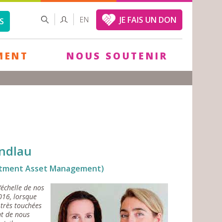
FORMULAIRE
RECHERCHER
JE FAIS UN DON
EN
S
DE
RECHERCHE
MENT
NOUS SOUTENIR
Andlau
vestment Asset Management)
’échelle de nos
2016, lorsque
très touchées
nt de nous