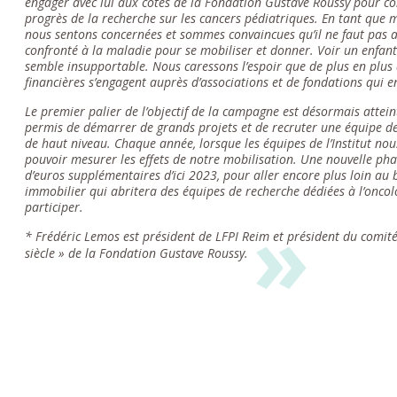
engager avec lui aux côtés de la Fondation Gustave Roussy pour c
progrès de la recherche sur les cancers pédiatriques. En tant que
nous sentons concernées et sommes convaincues qu’il ne faut pas a
confronté à la maladie pour se mobiliser et donner. Voir un enfant
semble insupportable. Nous caressons l’espoir que de plus en plus 
financières s’engagent auprès d’associations et de fondations qui 
Le premier palier de l’objectif de la campagne est désormais atteint
permis de démarrer de grands projets et de recruter une équipe d
de haut niveau. Chaque année, lorsque les équipes de l’Institut no
pouvoir mesurer les effets de notre mobilisation. Une nouvelle phas
d’euros supplémentaires d’ici 2023, pour aller encore plus loin au 
immobilier qui abritera des équipes de recherche dédiées à l’oncolo
participer.
* Frédéric Lemos est président de LFPI Reim et président du comit
siècle » de la Fondation Gustave Roussy.