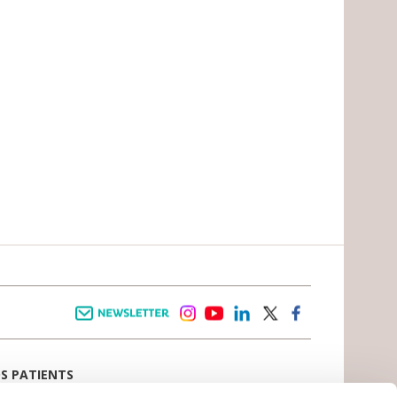
Newsletter
instagram
youtube
linkedin
twitter
facebook
OS PATIENTS
E D’ACCUEIL