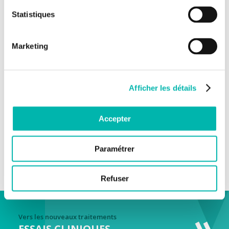
Chirurgie digestive
Statistiques
Matthieu Faron
Leonor Benhaim
Maximilliano Gelli
Marketing
Oncologie - pneumologie
David Planchard
Oncologie - gastroentérologie
Afficher les détails
Michel Ducreux
David Malka
Valérie Boige
Pascal Burtin
Accepter
Jérôme Durand-Labrunie
Echo-endoscopie
Paramétrer
Pascal Burtin
Refuser
Vers les nouveaux traitements
ESSAIS CLINIQUES