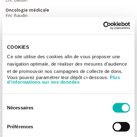
Oncologie médicale
Eric Baudin
Julien Hadoux
Livia Lamartina
Sophie Moog
Chirurgie ORL / Tête et cou (Gustave Roussy)
COOKIES
Dana Hartl
Ingrid Breuskin
Ce site utilise des cookies afin de vous proposer une
Chirurgie thoracique (Hôpital Marie Lannelongue)
navigation optimale, de réaliser des mesures d’audience
Dominique Fabre
et de promouvoir nos campagnes de collecte de dons.
Elie Fadel
Vous pouvez paramétrer leur dépôt ci-dessous.
Plus
Olaf Mercier
d'informations sur vos données
Sacha Mussot
Orthopédie
Sylvain Briand (Kremlin-Bicêtre)
Sélection
Nécessaires
du
Radiologie
Marie Attard
consentement
Sophie Bidault
Préférences
Elisabeth Girard
Gabriel Garcia