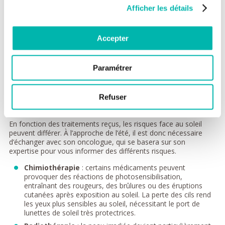
Afficher les détails
Précautions supplémentaires en cas
de cancer
Accepter
Les personnes en cours de traitement contre un cancer ou
ayant terminé leur traitement récemment peuvent présenter
une sensibilité accrue aux rayons ultraviolets (UV). Cela est
Paramétrer
principalement dû aux effets secondaires des traitements, qui
peuvent rendre la peau plus fragile, voire photosensible. Il est
donc essentiel de respecter scrupuleusement les bonnes
Refuser
pratiques face au soleil, en particulier pendant les périodes
estivales.
En fonction des traitements reçus, les risques face au soleil
peuvent différer. À l’approche de l’été, il est donc nécessaire
d’échanger avec son oncologue, qui se basera sur son
expertise pour vous informer des différents risques.
Chimiothérapie
: certains médicaments peuvent
provoquer des réactions de photosensibilisation,
entraînant des rougeurs, des brûlures ou des éruptions
cutanées après exposition au soleil. La perte des cils rend
les yeux plus sensibles au soleil, nécessitant le port de
lunettes de soleil très protectrices.