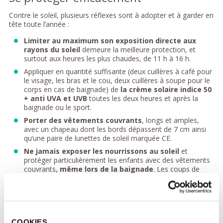
Contre le soleil, plusieurs réflexes sont à adopter et à garder en
tête toute l’année :
Limiter au maximum son exposition directe aux
rayons du soleil
demeure la meilleure protection, et
surtout aux heures les plus chaudes, de 11 h à 16 h.
Appliquer en quantité suffisante (deux cuillères à café pour
le visage, les bras et le cou, deux cuillères à soupe pour le
corps en cas de baignade) de
la crème solaire indice 50
+ anti UVA et UVB
toutes les deux heures et après la
baignade ou le sport.
Porter des vêtements couvrants
, longs et amples,
avec un chapeau dont les bords dépassent de 7 cm ainsi
qu’une paire de lunettes de soleil marquée CE.
Ne jamais exposer les nourrissons au soleil
et
protéger particulièrement les enfants avec des vêtements
couvrants,
même lors de la baignade
. Les coups de
soleil durant l’enfance sont en effet un facteur de risque
très important des cancers de la peau.
Enfin, toute l’année,
les séances d’UV en cabine sont à
proscrire.
COOKIES