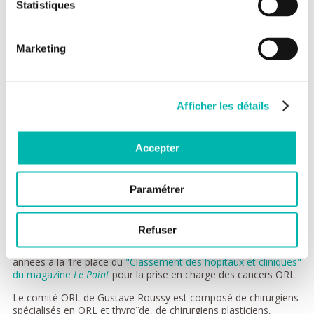
Statistiques
Marketing
Afficher les détails
Accepter
Gustave Roussy, centre de référence
national pour le traitement des
Paramétrer
cancers ORL
Centre de référence national pour les tumeurs rares de la tête
Refuser
et du cou (comme les tumeurs de la base du crâne ou des
glandes salivaires), Gustave Roussy figure depuis plusieurs
années à la 1re place du
"Classement des hôpitaux et cliniques"
du magazine
Le Point
pour la prise en charge des cancers ORL.
Le comité ORL de Gustave Roussy est composé de chirurgiens
spécialisés en ORL et thyroïde, de chirurgiens plasticiens,