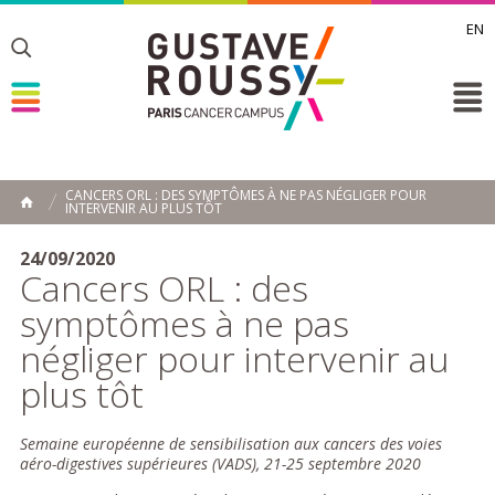
EN
Toggle
Toggle
Toggle
CANCERS ORL : DES SYMPTÔMES À NE PAS NÉGLIGER POUR
INTERVENIR AU PLUS TÔT
ACCUEIL
Toggle
24/09/2020
Cancers ORL : des
symptômes à ne pas
négliger pour intervenir au
plus tôt
Semaine européenne de sensibilisation aux cancers des voies
aéro-digestives supérieures (VADS), 21-25 septembre 2020