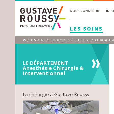
NOUS CONNAÎTRE
INF
Toggle
Toggle
LES SOINS
Toggle
LES SOINS
TRAITEMENTS
CHIRURGIE
CHIRURGIE 
ACCUEIL
Toggle
LE DÉPARTEMENT
Anesthésie Chirurgie &
Interventionnel
La chirurgie à Gustave Roussy