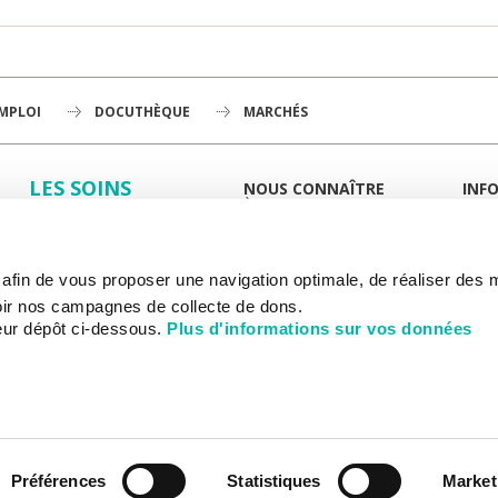
EMPLOI
DOCUTHÈQUE
MARCHÉS
LES SOINS
NOUS CONNAÎTRE
INF
À LA UNE
GUID
LA RECHERCHE
L'INSTITUT
PORT
HISTOIRE
MIEUX
L'ENSEIGNEMENT
GOUVERNANCE
ESPA
s afin de vous proposer une navigation optimale, de réaliser des
PLAN STRATÉGIQUE 2030
DROI
NOUS SOUTENIR
DÉPARTEMENTS
DÉMO
ir nos campagnes de collecte de dons.
HÔPITAL DE CHEVILLY-LARUE
DÉMA
eur dépôt ci-dessous.
Plus d'informations sur vos données
RAPPORTS D'ACTIVITÉ
PAIE
INF
PARTENARIATS
ACCÈS
CANCER AU TRAVAIL
ACCÈ
RECRUTEMENT
LES
PLAN 
SERVI
HÉBE
ASSO
Préférences
Statistiques
Market
CONT