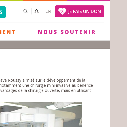
FORMULAIRE
RECHERCHER
JE FAIS UN DON
EN
S
DE
RECHERCHE
MENT
NOUS SOUTENIR
ustave Roussy a misé sur le développement de la
t notamment une chirurgie mini-invasive au bénéfice
 avantages de la chirurgie ouverte, mais en utilisant