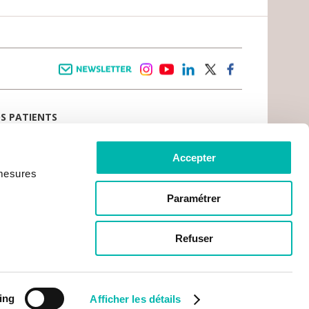
Newsletter
instagram
youtube
linkedin
twitter
facebook
OS PATIENTS
E D’ACCUEIL
AIL PATIENT
 VIVRE LE CANCER
Accepter
CE PATIENTS ET AIDANTS
 mesures
TS DU PATIENT
CRATIE SANITAIRE
RCHES ADMINISTRATIVES
Paramétrer
MENT EN LIGNE
OS PRATIQUES
 GR1 – VILLEJUIF
Refuser
S GR2 – CHEVILLY LARUE
DE L'INSTITUT
CES SUR PLACE
RGEMENT
CIATIONS
ing
Afficher les détails
ACTS