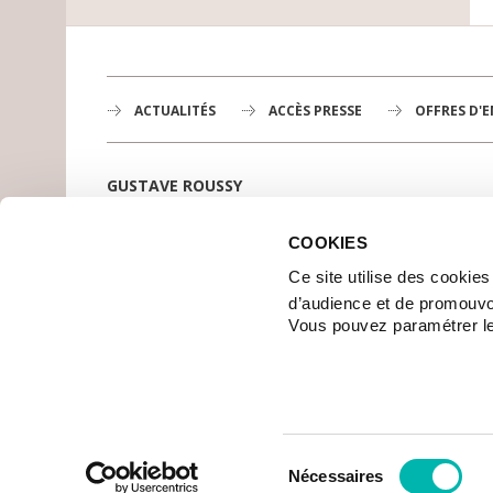
ACTUALITÉS
ACCÈS PRESSE
OFFRES D'
GUSTAVE ROUSSY
1er centre de lutte contre le cancer en Europe,
3200 professionnels mobilisés
COOKIES
PLAN DE GUSTAVE ROUSSY
Ce site utilise des cookie
SE RENDRE À GUSTAVE ROUSSY
d’audience et de promouvo
CONTACT
Vous pouvez paramétrer l
| © 2006-2017 GUSTAVE ROUSSY - TOUS DROITS RÉSERVÉS
CRÉDITS
PLAN DU SITE
MENTIONS LÉGALES
DONNÉES PERSONNEL
Sélection
Nécessaires
du