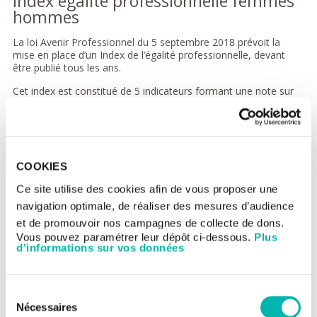
Index égalité professionnelle femmes
hommes
La loi Avenir Professionnel du 5 septembre 2018 prévoit la
mise en place d’un Index de l’égalité professionnelle, devant
être publié tous les ans.
Cet index est constitué de 5 indicateurs formant une note sur
100 points, permettant ainsi de mesurer la situation entre les
femmes et les hommes au sein de l’entreprise.
En cas d’index inférieur à 75 points, l’entreprise est tenue de
prendre des mesures correctives, afin de diminuer les écarts, et
ce dans un délai de 3 ans, sous peine de sanctions financières.
COOKIES
Pour l’année 2025, Gustave Roussy obtient un score total de 94
Ce site utilise des cookies afin de vous proposer une
points sur 100.
navigation optimale, de réaliser des mesures d’audience
et de promouvoir nos campagnes de collecte de dons.
Ce score se décompose comme suit :
Vous pouvez paramétrer leur dépôt ci-dessous.
Plus
d'informations sur vos données
Ecart de rémunération femmes-hommes : 39 sur 40
Ecart de taux d’augmentations individuelles : 20 sur 20
Ecart de taux de promotions : 15 sur 15
Sélection
Nombre de salariés augmentés pendant ou à leur retour
Nécessaires
du
de congé maternité ou adoption : 15 sur 15