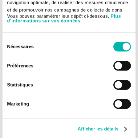
patients en vue d'un retour à domicile.
navigation optimale, de réaliser des mesures d’audience
et de promouvoir nos campagnes de collecte de dons.
Apporter conseil et expertise pour des patients qui ont été
hospitalisés et sont suivis à l'extérieur.
Vous pouvez paramétrer leur dépôt ci-dessous.
Plus
d'informations sur vos données
Contribuer à l'information et l'éducation des patients.
Transmettre aux professionnels de ville les informations
permettant d'optimiser la prise en charge des patients.
Sélection
Contribuer à la prise de décision concernant l'orientation
Nécessaires
du
des patients à la sortie de Gustave Roussy et à l'évaluation
consentement
des besoins en soins de rééducation après leur sortie.
Participer à la formation initiale des étudiants en
Préférences
kinésithérapie, en particulier en cancérologie.
Livrets pratiques à télécharger :
Statistiques
Exercices à réaliser après une chirurgie mammaire
Informations après l'ablation du ganglion sentinelle
Marketing
Précautions à prendre après un curage axilliaire
Comment récupérer les mouvements de l'épaule et du
bras après une chirurgie des Voies Aéro-Digestives
Supérieures (VADS)
Afficher les détails