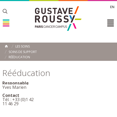
EN
Toggle
Toggle
Toggle
LES SOINS
ACCUEIL
SOINS DE SUPPORT
Toggle
RÉÉDUCATION
Rééducation
Responsable
Yves Marien
Contact
Tél. : +33 (0)1 42
11 46 29