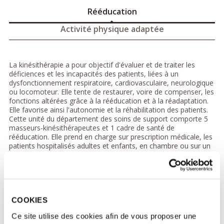
Rééducation
Activité physique adaptée
La kinésithérapie a pour objectif d'évaluer et de traiter les
déficiences et les incapacités des patients, liées à un
dysfonctionnement respiratoire, cardiovasculaire, neurologique
ou locomoteur. Elle tente de restaurer, voire de compenser, les
fonctions altérées grâce à la rééducation et à la réadaptation.
Elle favorise ainsi l'autonomie et la réhabilitation des patients.
Cette unité du département des soins de support comporte 5
masseurs-kinésithérapeutes et 1 cadre de santé de
rééducation. Elle prend en charge sur prescription médicale, les
patients hospitalisés adultes et enfants, en chambre ou sur un
plateau de rééducation.
Ses missions à Gustave Roussy :
Assurer aux patients hospitalisés ou suivis en hôpital de
jour des soins de rééducation fonctionnelle de qualité
COOKIES
adaptés à leur pathologie et à leurs besoins.
Ce site utilise des cookies afin de vous proposer une
Participer à l'évaluation de l'autonomie fonctionnelle des