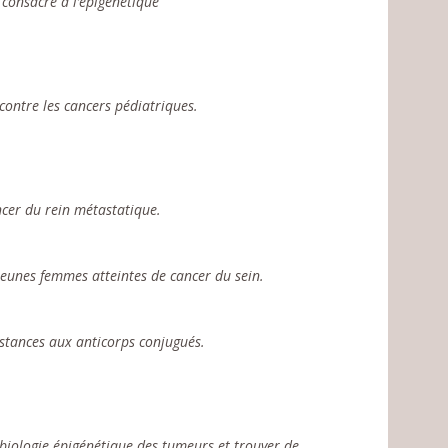
consacré à l’épigénétique
ontre les cancers pédiatriques.
cer du rein métastatique.
jeunes femmes atteintes de cancer du sein.
stances aux anticorps conjugués.
iologie épigénétique des tumeurs et trouver de