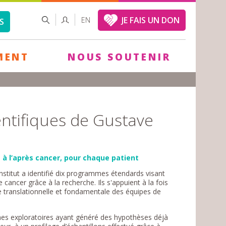
FORMULAIRE
RECHERCHER
JE FAIS UN DON
EN
S
DE
RECHERCHE
MENT
NOUS SOUTENIR
ntifiques de Gustave
t à l’après cancer, pour chaque patient
nstitut a identifié dix programmes étendards visant
ancer grâce à la recherche. Ils s'appuient à la fois
che translationnelle et fondamentale des équipes de
es exploratoires ayant généré des hypothèses déjà