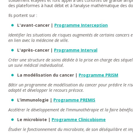
solidement étayées et font appel à des cohortes de grande ampleu
des plateformes à haut débit et à l’analyse mathématique des do
Ils portent sur :
L'avant-cancer |
Programme Interception
Identifier les situations de risques augmentés de certains cancer
en lien avec la médecine de ville.
L'après-cancer |
Programme Interval
Créer une structure de soins dédiée à la prise en charge des séquel
un suivi médical individualisé.
La modélisation du cancer |
Programme PRISM
Bâtir un programme de modélisation du cancer pour prédire le risqu
adapté et développer le recours précoce.
L’immunologie
|
Programme PREMIS
Accélérer le développement de l’immunothérapie et la faire bénéfi
Le microbiote |
Programme Clinicobiome
Étudier le fonctionnement du microbiote, de son déséquilibre et i