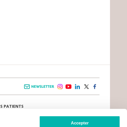
Newsletter
instagram
youtube
linkedin
twitter
facebook
OS PATIENTS
E D’ACCUEIL
AIL PATIENT
 VIVRE LE CANCER
Accepter
CE PATIENTS ET AIDANTS