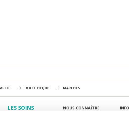
EMPLOI
DOCUTHÈQUE
MARCHÉS
LES SOINS
NOUS CONNAÎTRE
INF
À LA UNE
GUID
LA RECHERCHE
L'INSTITUT
PORT
HISTOIRE
MIEUX
L'ENSEIGNEMENT
GOUVERNANCE
ESPA