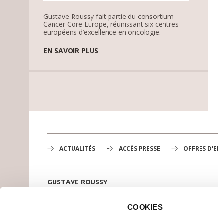
Gustave Roussy fait partie du consortium
Cancer Core Europe, réunissant six centres
européens d’excellence en oncologie.
EN SAVOIR PLUS
ACTUALITÉS
ACCÈS PRESSE
OFFRES D'
GUSTAVE ROUSSY
1er centre de lutte contre le cancer en Europe,
3200 professionnels mobilisés
COOKIES
PLAN DE GUSTAVE ROUSSY