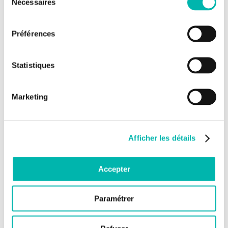
Nécessaires
du
l’implication de la reprogrammation métabolique des
consentement
cellules persistantes
(Groupe Caroline Robert),
l’étude de la régulation post-transcriptionnelle des points
Préférences
de contrôle immunitaires exprimés par les cellules
cancéreuses et les cellules du microenvironnement
tumoral et l’impact sur l’efficacité de l’immunothérapie
Statistiques
antitumorale et le développement de biomarqueurs
prédictifs
(Groupe Caroline Robert),
l’étude de la reprogrammation traductionnelle contrôlée
Marketing
par la protéine FKBP7, des interactions moléculaire entre
FKBP7 et eIF4F, de la régulation transcriptionnelle de
FKBP7 et le design de nouveaux inhibiteurs spécifiques
contre les protéines clés du réticulum endoplasmique dans
la réponse à la chimiothérapie du cancer de la prostate
Afficher les détails
(Groupe Anne Chauchereau),
l’étude de la reprogrammation épigénétique et
l’identification des masters régulateurs du récepteur des
Accepter
androgènes pour comprendre les mécanismes de
résistances aux nouvelles thérapies anti-hormonales dans
le cancer de la prostate
(Groupe Yohann Loriot).
Paramétrer