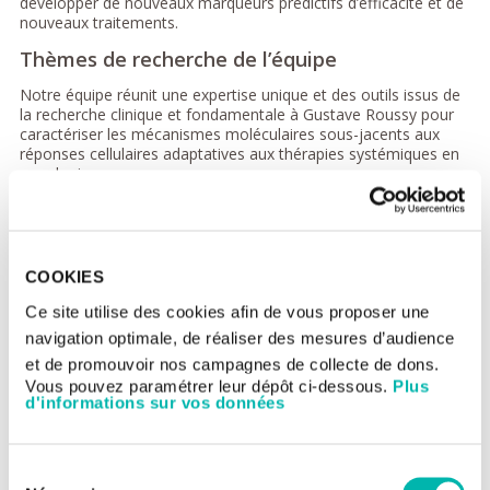
développer de nouveaux marqueurs prédictifs d’efficacité et de
nouveaux traitements.
Thèmes de recherche de l’équipe
Notre équipe réunit une expertise unique et des outils issus de
la recherche clinique et fondamentale à Gustave Roussy pour
caractériser les mécanismes moléculaires sous-jacents aux
réponses cellulaires adaptatives aux thérapies systémiques en
oncologie.
Après avoir notamment découvert le rôle essentiel du
complexe d'initiation de la traduction de l'ARNm ,eIF4F, dans
l’adaptation post-transcriptionnelle aux traitements
anticancéreux dans le mélanome et dans le cancer de la
COOKIES
prostate ainsi que le rôle de eIF4F dans la régulation de la
traduction de PDL1, notre stratégie consiste à développer des
Ce site utilise des cookies afin de vous proposer une
modèles pertinents (modèles cellulaires, organoïdes, PDXs),
navigation optimale, de réaliser des mesures d’audience
accumuler les données génétiques/génomiques à partir de
et de promouvoir nos campagnes de collecte de dons.
cohortes de patients et mettre au point des techniques
performantes à haut-débit (translatome, épitranscriptome,
Vous pouvez paramétrer leur dépôt ci-dessous.
Plus
d'informations sur vos données
épigénome) afin d’orienter nos recherches vers :
l’étude de la régulation de eIF4F et la mise au point d’un
nouvel inhibiteur de ce complexe pour cibler les cellules
Sélection
persistantes
(Groupe Caroline Robert),