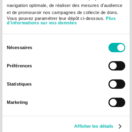
Dr Kaissa OUALI
navigation optimale, de réaliser des mesures d’audience
et de promouvoir nos campagnes de collecte de dons.
Surgeons
Vous pouvez paramétrer leur dépôt ci-dessous.
Plus
d'informations sur vos données
Contacts:
Tel. :+33 (0)1 42 11 51 34
Email :
chir_gynecologie@gustaveroussy.fr
Sélection
Pr Sébastien GOUY
Nécessaires
du
Head of the Gynecological Surgery Service
consentement
Pr Philippe MORICE
Préférences
Dr Amandine MAULARD
Dr Stéphanie SCHERIER
Statistiques
Dr Houssein EL HAJJ
Radiotherapists
Marketing
Dr Sophie ESPENEL
Dr Elaine LIMKIN
Afficher les détails
Dr Ines CHAFFAI NOURI