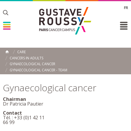
FR
Toggle
Toggle
Toggle
CARE
HOME
CANCERS IN ADULTS
GYNAECOLOGICAL CANCER
GYNAECOLOGICAL CANCER - TEAM
Gynaecological cancer
Chairman
Dr Patricia Pautier
Contact
Tél. : +33 (0)1 42 11
66 99