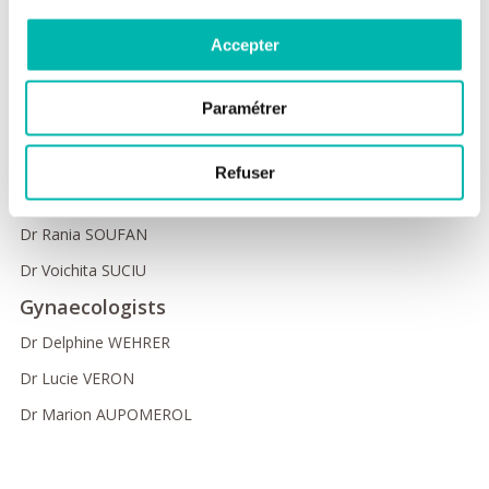
Dr Kawtar LAKHMAIS
Accepter
Radiologists
Pr Corinne BALLEYGUIER
Paramétrer
Dr Elise ZARESKI
Pathologists
Refuser
Dr Catherine GENESTIE
Dr Rania SOUFAN
Dr Voichita SUCIU
Gynaecologists
Dr Delphine WEHRER
Dr Lucie VERON
Dr Marion AUPOMEROL