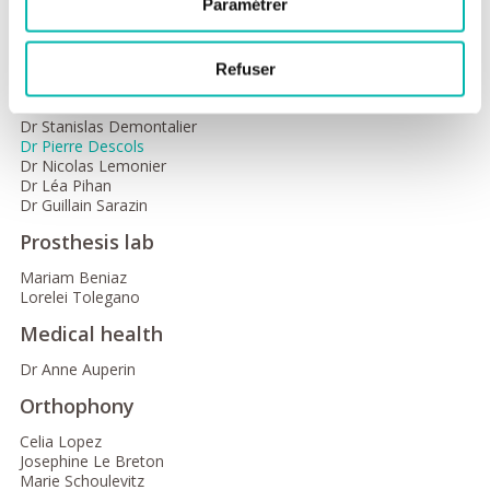
Paramétrer
Dr Guillaume Clair
Dr Christina Kanaan
Dr Pierre Khneisser
Refuser
Odontology and prosthesis
Dr Stanislas Demontalier
Dr Pierre Descols
Dr Nicolas Lemonier
Dr Léa Pihan
Dr Guillain Sarazin
Prosthesis lab
Mariam Beniaz
Lorelei Tolegano
Medical health
Dr Anne Auperin
Orthophony
Celia Lopez
Josephine Le Breton
Marie Schoulevitz