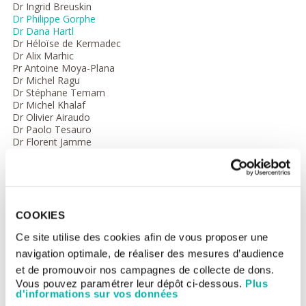
Dr Ingrid Breuskin
Dr Philippe Gorphe
Dr Dana Hartl
Dr Héloïse de Kermadec
Dr Alix Marhic
Pr Antoine Moya-Plana
Dr Michel Ragu
Dr Stéphane Temam
Dr Michel Khalaf
Dr Olivier Airaudo
Dr Paolo Tesauro
Dr Florent Jamme
Reconstructive surgery
Dr AlKhashnam
Dr Jean-François Honart
Dr Nicolas Leymarie
COOKIES
Dr Léo Ouhayoun
Dr Chloé Uzan
Ce site utilise des cookies afin de vous proposer une
navigation optimale, de réaliser des mesures d’audience
Medical oncology
et de promouvoir nos campagnes de collecte de dons.
Dr Filippo Dall-Olio
Vous pouvez paramétrer leur dépôt ci-dessous.
Plus
Dr Caroline Even
d'informations sur vos données
Dr François-Régis Ferrand