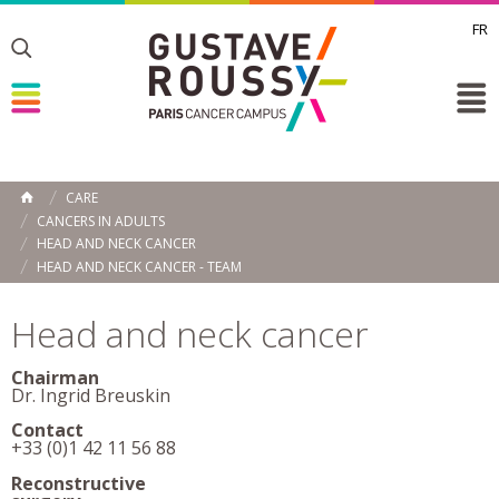
FR
Toggle
Toggle
Toggle
CARE
HOME
CANCERS IN ADULTS
HEAD AND NECK CANCER
HEAD AND NECK CANCER - TEAM
Head and neck cancer
Chairman
Dr. Ingrid Breuskin
Contact
+33 (0)1 42 11 56 88
Reconstructive