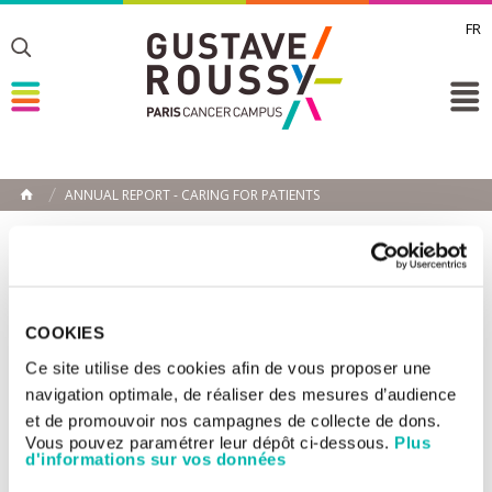
FR
Toggle
Toggle
Toggle
ANNUAL REPORT - CARING FOR PATIENTS
HOME
Caring for patients
Gustave Roussy offers less invasive, comprehensive treatment
resulting in the safest high-quality care. The patient is followed
COOKIES
throughout on the path from diagnosis to treatment.
Ce site utilise des cookies afin de vous proposer une
navigation optimale, de réaliser des mesures d’audience
et de promouvoir nos campagnes de collecte de dons.
Vous pouvez paramétrer leur dépôt ci-dessous.
Plus
d'informations sur vos données