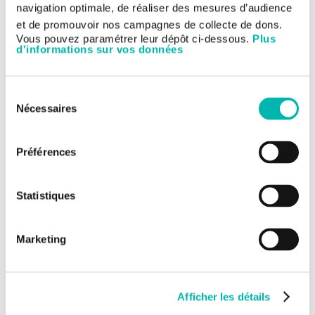
Randomized Phase II Study comparing Vinblastine in
navigation optimale, de réaliser des mesures d’audience
combination with Nilotinib with Vinblastine alone in
et de promouvoir nos campagnes de collecte de dons.
children, adolescents and young adults with low-grade
Vous pouvez paramétrer leur dépôt ci-dessous.
Plus
glioma : an Innovative Therapies for Children with Cancer
d'informations sur vos données
in Europe (ITCC) and SIOPE-Brain Tumor Group protocol -
VINILO
► Read the document
Sélection
Nécessaires
du
consentement
Préférences
Statistiques
Marketing
Afficher les détails