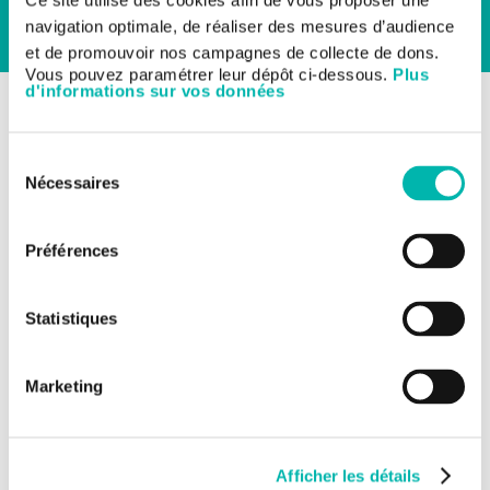
Ce site utilise des cookies afin de vous proposer une
navigation optimale, de réaliser des mesures d’audience
et de promouvoir nos campagnes de collecte de dons.
Vous pouvez paramétrer leur dépôt ci-dessous.
Plus
d'informations sur vos données
BACK TO CLINICAL TRIALS
Clinical Trials
Gynaecological cancers
Sélection
Nécessaires
du
Cancer de l’ovaire
consentement
Préférences
TITRE DE L'ÉTUDE:
OvBIOMark - Biomarqueurs pronostiques et prédictifs
dans les cancers de l'ovaire.
Statistiques
NUMÉRO DE L'ÉTUDE:
IGR 2290
Marketing
MÉDECIN INVESTIGATEUR:
Alexandra LEARY
Afficher les détails
INDICATION: