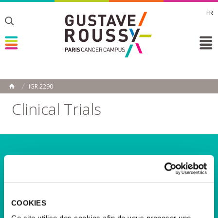
FR
Toggle
Toggle
Toggle
IGR 2290
HOME
Clinical Trials
Search a clinical trial
By keywords
COOKIES
by specialty