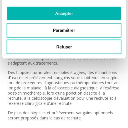
Cancer de l'ovaire
Accepter
DESCRIPTION:
Etude OvBIOMark
Paramétrer
Cet essai sera proposé à des patientes nouvellement
diagnostiquées pour un cancer de l’ovaire ou en rechute. Il
s’agit d’une étude descriptive d’échantillons tumoraux
Refuser
séquentiels prélevés au diagnostic, post chimiothérapie ou
lors d’une rechute et soumis à des analyses moléculaires
afin de mieux comprendre comment les cancers de l’ovaire
s’adaptent aux traitements.
Des biopsies tumorales multiples étagées, des échantillons
d’ascites et prélèvement sanguins seront obtenus en surplus
lors de procédures diagnostiques ou thérapeutiques tout au
long de la maladie : à la célioscopie diagnostique, à l’exérèse
post-chimiothérapie, lors d’une ponction d’ascite à la
rechute, à la célioscopie d’évaluation pour une rechute et à
l’exérèse chirurgicale d’une rechute.
De plus des biopsies et prélèvement sanguins optionnels
seront proposés dans le cas de rechute.