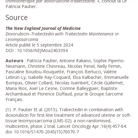
chimiothérapie par doxorubicine-trabectedine. »,
conclut la Dr
Patricia Pautier.
Source
The New England Journal of Medicine
Doxorubicin–Trabectedin with Trabectedin Maintenance in
Leiomyosarcoma
Article publié le 5 septembre 2024
DOI : 10.1056/NEJMoa2403394
Auteurs
: Patricia Pautier, Antoine Italiano, Sophie Piperno-
Neumann, Christine Chevreau, Nicolas Penel, Nelly Firmin,
Pascaline Boudou-Rouquette, François Bertucci, Valérie
Lebrun-Ly, Isabelle Ray-Coquard, Elsa Kalbacher, Emmanuelle
Bompas, Olivier Collard, Nicolas Isambert, Cécile Guillemet,
Maria Rios, Axel Le Cesne, Corinne Balleyguier, Baptiste
Archambaud et Florence Duffaud, pour le Groupe Sarcome
Français.
(1) P. Pautier Et al. (2015). Trabectedin in combination with
doxorubicin for first-line treatment of advanced uterine or soft-
tissue leiomyosarcoma (LMS-02): a non-randomised,
multicentre, phase 2 trial. Lancet Oncology Apr ;16(4):457-64.
doi: 10.1016/S1470-2045(15)70070-7