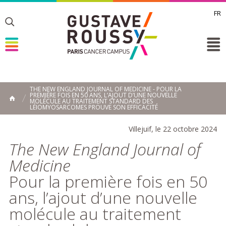
FR
Toggle
Toggle
Toggle
THE NEW ENGLAND JOURNAL OF MEDICINE - POUR LA
PREMIÈRE FOIS EN 50 ANS, L’AJOUT D’UNE NOUVELLE
MOLÉCULE AU TRAITEMENT STANDARD DES
HOME
LÉIOMYOSARCOMES PROUVE SON EFFICACITÉ
Villejuif, le 22 octobre 2024
The New England Journal of
Medicine
Pour la première fois en 50
ans, l’ajout d’une nouvelle
molécule au traitement