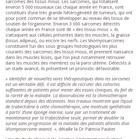
sarcomes des tissus mous. Les sarcomes, qui totalisent
environ 5 000 nouveaux cas chaque année en France, sont
constitués d’une très grande hétérogénéité de tumeurs, qui ont
pour point commun de se développer au niveau des tissus de
soutien de l’organisme. Environ 3 000 sarcomes détectés
chaque année en France sont dit « des tissus mous ». Ils
s’attaquent aux cellules présentes dans les muscles, la graisse
(tissus adipeux), ou encore les nerfs. Les léiomyosarcomes
constituent l’un des sous-groupes histologiques les plus
courants des sarcomes des tissus mous, et prennent naissance
dans les muscles lisses, que l’on peut notamment retrouver
dans les muscles des membres ou la paroi utérine. Détectés à
un stade avancé, ils présentent un pronostic défavorable.
« Identifier de nouvelles voies thérapeutiques dans les sarcomes
est un véritable défi. Il est difficile de recruter des cohortes
suffisantes de patients pour mener des essais cliniques, du fait de
la rareté de la maladie. La doxorubicine est la chimiothérapie
standard depuis des décennies. Nos travaux montrent que l’ajout
de trabectidine à cette chimiothérapie, une molécule synthétisée
à partir d’une éponge marine, suivi par un traitement de
maintenance par la trabectedine seule, permet de doubler la
survie sans progression de la maladie des patients atteints d’un
léiomyosarcome avancé. »,
détaille la Dr Patricia Pautier.