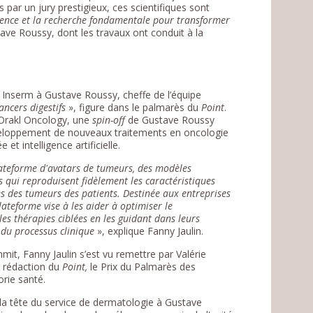
s par un jury prestigieux, ces scientifiques sont
ience et la recherche fondamentale pour transformer
ave Roussy, dont les travaux ont conduit à la
 Inserm à Gustave Roussy, cheffe de l’équipe
ancers digestifs
», figure dans le palmarès du
Point
.
 Orakl Oncology, une
spin-off
de Gustave Roussy
éveloppement de nouveaux traitements en oncologie
 et intelligence artificielle.
ateforme d'avatars de tumeurs, des modèles
 qui reproduisent fidèlement les caractéristiques
s des tumeurs des patients. Destinée aux entreprises
ateforme vise à les aider à optimiser le
s thérapies ciblées en les guidant dans leurs
 du processus clinique
», explique Fanny Jaulin.
mit, Fanny Jaulin s’est vu remettre par Valérie
a rédaction du
Point,
le Prix du Palmarès des
orie santé.
 la tête du service de dermatologie à Gustave