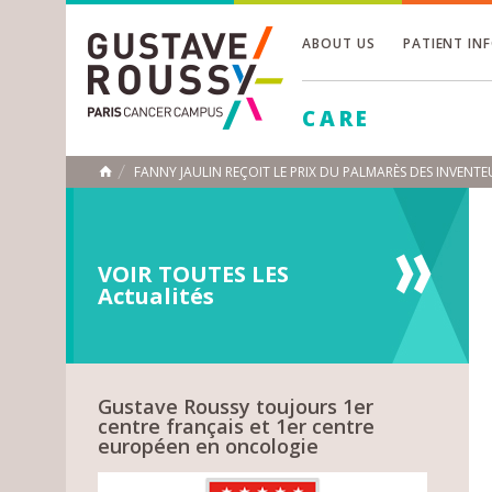
ABOUT US
PATIENT IN
Toggle
CARE
Toggle
Toggle
FANNY JAULIN REÇOIT LE PRIX DU PALMARÈS DES INVENT
HOME
VOIR TOUTES LES
Actualités
Gustave Roussy toujours 1er
centre français et 1er centre
européen en oncologie