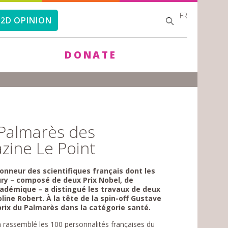
FR
SEARCH
SEARCH
2D OPINION
FORM
DONATE
u Palmarès des
zine Le Point
onneur des scientifiques français dont les
jury – composé de deux Prix Nobel, de
cadémique – a distingué les travaux de deux
line Robert. À la tête de la spin-off Gustave
prix du Palmarès dans la catégorie santé.
 a rassemblé les 100 personnalités françaises du