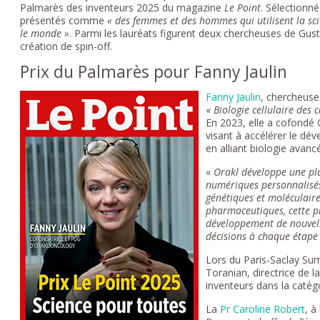
Palmarès des inventeurs 2025 du magazine
Le Point
. Sélectionné
présentés comme
« des femmes et des hommes qui utilisent la sc
le monde »
. Parmi les lauréats figurent deux chercheuses de Gust
création de spin-off.
Prix du Palmarès pour Fanny Jaulin
Fanny Jaulin
, chercheuse
«
Biologie cellulaire des c
En 2023, elle a cofondé
visant à accélérer le d
en alliant biologie avancée
«
Orakl développe une pl
numériques personnalisés
génétiques et moléculaire
pharmaceutiques, cette pl
développement de nouvelle
décisions à chaque étape
Lors du Paris-Saclay Sum
Toranian, directrice de l
inventeurs dans la catég
La
Pr Caroline Robert
, à