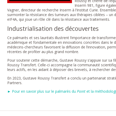
Roussy et cheffe de l’éq
Inserm 981, figure égal
Vagner, directeur de recherche Inserm à l’Institut Curie. Ensemble
surmonter la résistance des tumeurs aux thérapies ciblées – un d
eIF4A, qui joue un rôle clé dans la résistance aux traitements.
Industrialisation des découvertes
Ce palmarès et ses lauréats illustrent l’importance de transforme
académique et fondamentale en innovations concrètes dans le do
médecins-chercheurs favorisent la diffusion de l’innovation, per
récentes de profiter au plus grand nombre.
Pour soutenir cette démarche, Gustave Roussy s’appuie sur sa fili
Roussy Transfert. Celle-ci accompagne la communauté scientifique
leurs actifs, en les aidant à déposer des brevets, à rechercher de
En 2023, Gustave Roussy Transfert a conclu un partenariat strat
Partners.
► Pour en savoir plus sur le palmarès du
Point
et la méthodolog