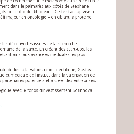
uipe de recherche sur le mélanome au sein de l'unité
ement dans le palmarès aux côtés de Stéphane
, ils ont cofondé Ribonexus. Cette start-up vise à
éfi majeur en oncologie – en ciblant la protéine
r les découvertes issues de la recherche
maine de la santé. En créant des start-ups, les
mettant ainsi aux avancées médicales les plus
ale dédiée à la valorisation scientifique, Gustave
 et médicale de l’Institut dans la valorisation de
s partenaires potentiels et à créer des entreprises.
égique avec le fonds d’investissement Sofinnova
ie