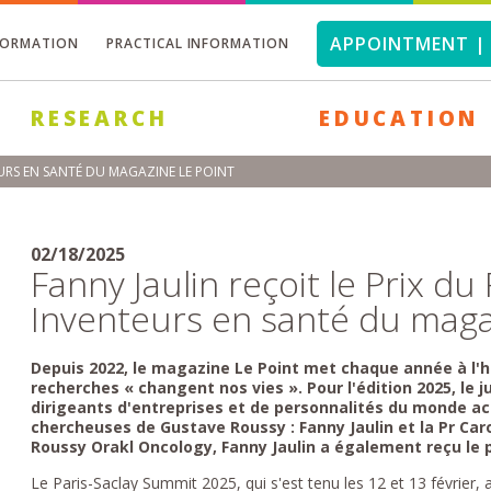
APPOINTMENT | 
FORMATION
PRACTICAL INFORMATION
RESEARCH
EDUCATION
EURS EN SANTÉ DU MAGAZINE LE POINT
02/18/2025
Fanny Jaulin reçoit le Prix d
Inventeurs en santé du maga
Depuis 2022, le magazine Le Point met chaque année à l'h
recherches « changent nos vies ». Pour l'édition 2025, le 
dirigeants d'entreprises et de personnalités du monde a
chercheuses de Gustave Roussy : Fanny Jaulin et la Pr Caro
Roussy Orakl Oncology, Fanny Jaulin a également reçu le 
Le Paris-Saclay Summit 2025, qui s'est tenu les 12 et 13 février,