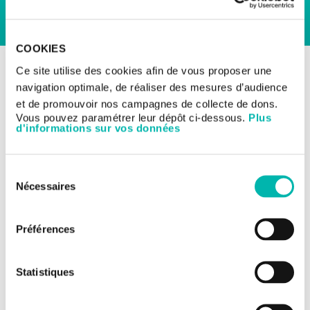
COOKIES
BACK TO CLINICAL TRIALS
Ce site utilise des cookies afin de vous proposer une
Clinical Trials
Early clinical trials
navigation optimale, de réaliser des mesures d’audience
et de promouvoir nos campagnes de collecte de dons.
Vous pouvez paramétrer leur dépôt ci-dessous.
Plus
IMC-P115C - cancers
d'informations sur vos données
PRAME positifs avancés
Sélection
Nécessaires
du
TITRE DE L'ÉTUDE:
consentement
IMC-P115C-1005: Étude de phase 1 de première
administration chez l'être humain portant sur
Préférences
l'innocuité et l'efficacité de l'IMC P115C en
monothérapie et en association avec les traitements
standards chez des participants HLA A*02:01 positifs
Statistiques
atteints de cancers PRAME positifs avancés
NUMÉRO DE L'ÉTUDE: