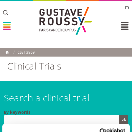
FR
Toggle
Toggle
Toggle
CSET 3969
HOME
Clinical Trials
Search a clinical trial
By keywords
by specialty