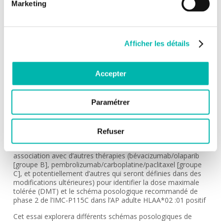
Marketing
CSET 3969
MÉDECIN INVESTIGATEUR:
Dr Kaissa OUALI
Afficher les détails
INDICATION:
CPNPC avec histologie squameuse / cancer du poumon à
petites cellules / Carcinome adénoïde kystique (ACC)/
Accepter
Sarcome synovial
DESCRIPTION:
Paramétrer
L’essai concerne une étude de phase 1, la première chez
l’homme, dans laquelle l’innocuité, la tolérabilité, la
pharmacocinétique, l’immunogénicité, la
Refuser
pharmacodynamique et l’activité antitumorale de l’IMC-
P115C seront évaluées en monothérapie (groupe A) et en
association avec d’autres thérapies (bévacizumab/olaparib
[groupe B], pembrolizumab/carboplatine/paclitaxel [groupe
C], et potentiellement d’autres qui seront définies dans des
modifications ultérieures) pour identifier la dose maximale
tolérée (DMT) et le schéma posologique recommandé de
phase 2 de l’IMC-P115C dans l’AP adulte HLAA*02 :01 positif
Cet essai explorera différents schémas posologiques de