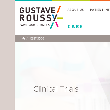
ABOUT US
PATIENT IN
Toggle
CARE
Toggle
Toggle
CSET 3509
HOME
Clinical Trials