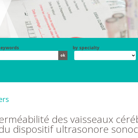
keywords
by specialty
ers
erméabilité des vaisseaux cér
du dispositif ultrasonore sono