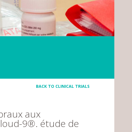
BACK TO CLINICAL TRIALS
ébraux aux
cloud-9®. étude de