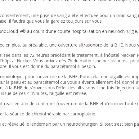
 consentement, une prise de sang a été effectuée pour un bilan sanguin
se, il faudra que vous la gardiez toujours sur vous.
oCloud-9® au cours d’une courte hospitalisation en neurochirurgie. N
 en plus, au préalable, une ouverture ultrasonore de la BHE. Nous vér
isée dans les 72 heures précédant le traitement, à l’hôpital Necker. P
 l’hôpital Necker. Vous arrivez dès 7h du matin. Une perfusion est po
onore. Il vous est donné du paracétamol si besoin.
oradiologie, pour l’ouverture de la BHE. Pour cela, une aiguille est im
sur la peau et au paracétamol qui vous a éventuellement été donné au
ent à la BHE de s’ouvrir sous l’effet des ultrasons. Une fois l’injection 
l’issue de ces 4 minutes, l’aiguille est retirée.
éalisée afin de confirmer l’ouverture de la BHE et d’éliminer toute 
r la séance de chimiothérapie par carboplatine.
 et réévalué le lendemain par un neurochirurgien. Si tout s’est bien pass