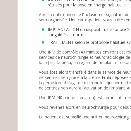
réalisés pour la prise en charge habituelle.
Après confirmation de l’inclusion et signature du
sera organisée. Une carte-patient vous a été remi
IMPLANTATION du dispositif ultrasonore Son
sanguin était normal.
TRAITEMENT selon le protocole habituel avec
Une IRM de contrôle (40 minutes environ) est réal
services de neurochirurgie et neuroradiologie de
local) sur la peau, en regard de l’implant ultras
Vous êtes alors transféré dans le service de neur
ne sentirez rien grâce à la crème Emla déposée 
la perfusion : il s’agit de microbulles qui permett
ne sentirez rien durant l’activation de l’implant. A 
Une IRM (40 minutes environ) est immédiatement r
Vous revenez alors en neurochirurgie pour débute
Le patient est surveillé une nuit en neurochirurgie