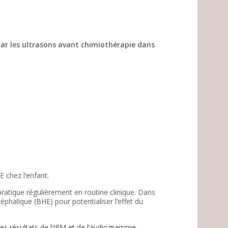
par les ultrasons avant chimiothérapie dans
E chez l’enfant.
ratique régulièrement en routine clinique. Dans
phalique (BHE) pour potentialiser l’effet du
 les résultats de l’IRM et de l’audiogramme