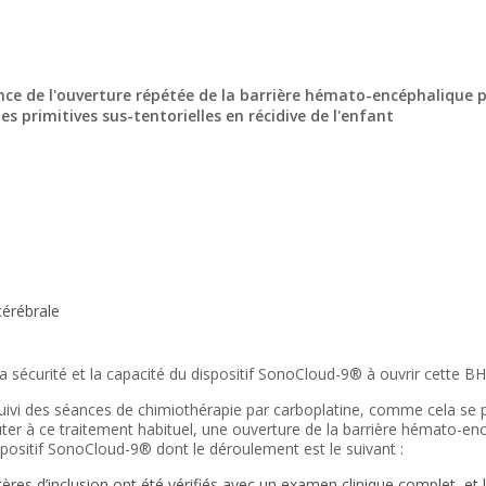
ance de l'ouverture répétée de la barrière hémato-encéphalique 
 primitives sus-tentorielles en récidive de l'enfant
cérébrale
 la sécurité et la capacité du dispositif SonoCloud-9® à ouvrir cette BH
suivi des séances de chimiothérapie par carboplatine, comme cela se p
er à ce traitement habituel, une ouverture de la barrière hémato-encé
spositif SonoCloud-9® dont le déroulement est le suivant :
itères d’inclusion ont été vérifiés avec un examen clinique complet, et