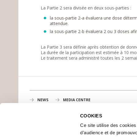
La Partie 2 sera divisée en deux sous-parties :
la sous-partie 2-a évaluera une dose détermin
attendue.
la sous-partie 2-b évaluera 2 ou 3 doses afi
La Partie 3 sera définie après obtention de donn
La durée de la participation est estimée à 10 moi
Le traitement sera administré toutes les 2 semai
NEWS
MEDIA CENTRE
COOKIES
Gustave Roussy
Ce site utilise des cookie
1st cancer center in Europe, 3200 professionals mobili
d’audience et de promouvo
MAP