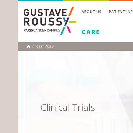
ABOUT US
PATIENT IN
Toggle
CARE
Toggle
Toggle
CSET 4029
HOME
Clinical Trials