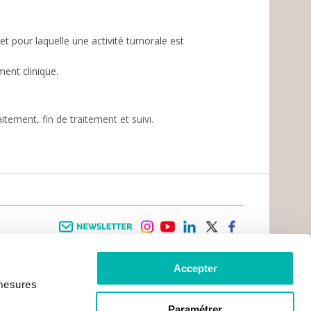
 et pour laquelle une activité tumorale est
ment clinique.
tement, fin de traitement et suivi.
.
Newsletter
instagram
youtube
linkedin
twitter
facebook
Accepter
 INFORMATION
INFOS PRATIQUES
 mesures
TER WITH CANCER
CONTACTS
PRACTICAL INFORMATION
TS AND CARERS AREA
GETTING TO GUSTAVE ROUSSY
GHTS
Paramétrer