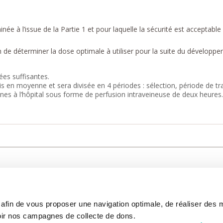
ée à l’issue de la Partie 1 et pour laquelle la sécurité est acceptable
n de déterminer la dose optimale à utiliser pour la suite du développe
ées suffisantes.
s en moyenne et sera divisée en 4 périodes : sélection, période de trai
nes à l’hôpital sous forme de perfusion intraveineuse de deux heures
CARE
NOUS CONNAÎTRE
PATIENT
s afin de vous proposer une navigation optimale, de réaliser des
CANCER AU TRAVAIL
LIVING BET
zed.
RESEARCH
ABOUT US
THE PATIEN
ir nos campagnes de collecte de dons.
NEWSROOM
PATIENT RI