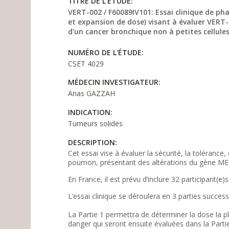
TITRE DE L'ÉTUDE:
VERT-002 / F60089IV101: Essai clinique de ph
et expansion de dose) visant à évaluer VERT
d'un cancer bronchique non à petites cellule
NUMÉRO DE L'ÉTUDE:
CSET 4029
MÉDECIN INVESTIGATEUR:
Anas GAZZAH
INDICATION:
Tumeurs solides
DESCRIPTION:
Cet essai vise à évaluer la sécurité, la toléranc
poumon, présentant des altérations du gène MET
En France, il est prévu d’inclure 32 participant(e)
L’essai clinique se déroulera en 3 parties successi
La Partie 1 permettra de déterminer la dose la 
danger qui seront ensuite évaluées dans la Partie 