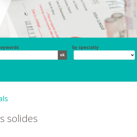
keywords
by specialty
als
s solides