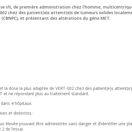
ase I/II, de première administration chez l'homme, multicentriqu
-002 chez des patient(e)s atteint(e)s de tumeurs solides locale
s (CBNPC), et présentant des altérations du gène MET.
e, et la dose la plus adaptée de VERT-002 chez des patient(e)s atteint
 et ne répondant plus au traitement standard.
s dans 4 hôpitaux.
ves et distinctes :
plus élevée pouvant être administrée sans danger et d’identifier une
2 de l’essai.