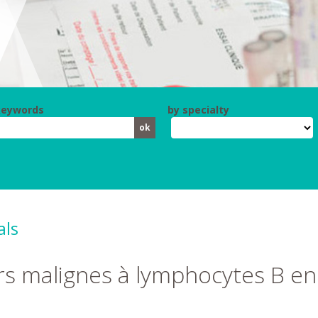
keywords
by specialty
als
rs malignes à lymphocytes B e