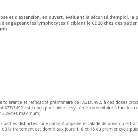
dose et d'extension, en ouvert, évaluant la sécurité d'emploi, 
ugué engageant les lymphocytes T ciblant le CD20 chez des pati
ium)
a tolérance et l'efficacité préliminaire de l'AZD5492, à des doses cro
sai AZD5492 est conçu pour aider le système immunitaire à tuer les c
 (12 cycles maximum).
 parties distinctes : une partie A appelée escalade de dose où le tr
où le traitement est donné aux jours 1, 8 et 15 du premier cycle puis