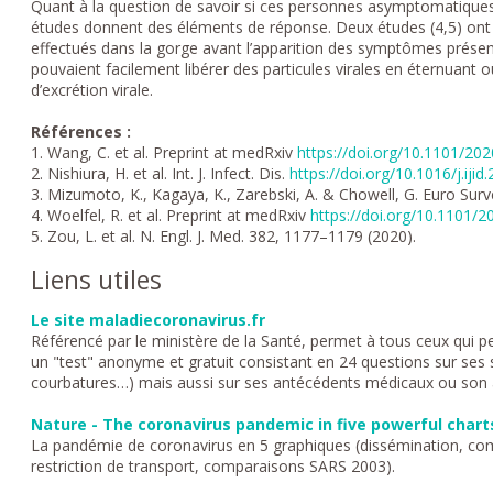
Quant à la question de savoir si ces personnes asymptomatiques 
études donnent des éléments de réponse. Deux études (4,5) o
effectués dans la gorge avant l’apparition des symptômes présent
pouvaient facilement libérer des particules virales en éternua
d’excrétion virale.
Références :
1.
Wang, C. et al. Preprint at medRxiv
https://doi.org/10.1101/20
2.
Nishiura, H. et al. Int. J. Infect. Dis.
https://doi.org/10.1016/j.ijid
3.
Mizumoto, K., Kagaya, K., Zarebski, A. & Chowell, G. Euro Surve
4. Woelfel, R. et al. Preprint at medRxiv
https://doi.org/10.1101/
5. Zou, L. et al. N. Engl. J. Med. 382, 1177–1179 (2020).
Liens utiles
Le site maladiecoronavirus.fr
Référencé par le ministère de la Santé, permet à tous ceux qui p
un "test" anonyme et gratuit consistant en 24 questions sur ses 
courbatures…) mais aussi sur ses antécédents médicaux ou son 
Nature - The coronavirus pandemic in five powerful chart
La pandémie de coronavirus en 5 graphiques (dissémination, c
restriction de transport, comparaisons SARS 2003).