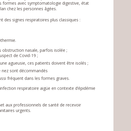
 des formes avec symptomatologie digestive, état
plan chez les personnes âgées.
des signes respiratoires plus classiques :
othermie.
bstruction nasale, parfois isolée ;
uspect de Covid-19 ;
ne agueusie, ces patients doivent être isolés ;
s de nez sont décommandés
ussi fréquent dans les formes graves.
’infection respiratoire aigüe en contexte d’épidémie
et aux professionnels de santé de recevoir
itaires urgents.