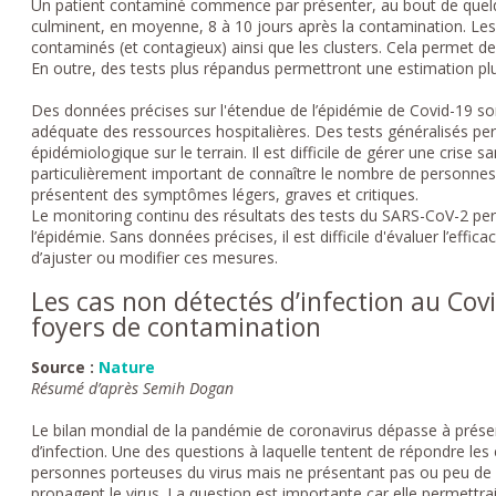
Un patient contaminé commence par présenter, au bout de quel
culminent, en moyenne, 8 à 10 jours après la contamination. Les 
contaminés (et contagieux) ainsi que les clusters. Cela permet 
En outre, des tests plus répandus permettront une estimation plu
Des données précises sur l'étendue de l’épidémie de Covid-19 so
adéquate des ressources hospitalières. Des tests généralisés per
épidémiologique sur le terrain. Il est difficile de gérer une crise 
particulièrement important de connaître le nombre de personnes
présentent des symptômes légers, graves et critiques.
Le monitoring continu des résultats des tests du SARS-CoV-2 per
l’épidémie. Sans données précises, il est difficile d'évaluer l’effic
d’ajuster ou modifier ces mesures.
Les cas non détectés d’infection au Co
foyers de contamination
Source :
Nature
Résumé d’après Semih Dogan
Le bilan mondial de la pandémie de coronavirus dépasse à prése
d’infection. Une des questions à laquelle tentent de répondre le
personnes porteuses du virus mais ne présentant pas ou peu de
propagent le virus. La question est importante car elle permettr