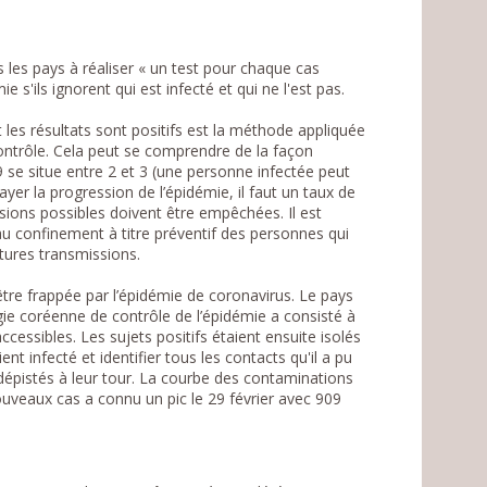
s les pays à réaliser « un test pour chaque cas
 s'ils ignorent qui est infecté et qui ne l'est pas.
nt les résultats sont positifs est la méthode appliquée
contrôle. Cela peut se comprendre de la façon
 se situe entre 2 et 3 (une personne infectée peut
r la progression de l’épidémie, il faut un taux de
sions possibles doivent être empêchées. Il est
 au confinement à titre préventif des personnes qui
tures transmissions.
être frappée par l’épidémie de coronavirus. Le pays
gie coréenne de contrôle de l’épidémie a consisté à
cessibles. Les sujets positifs étaient ensuite isolés
ient infecté et identifier tous les contacts qu'il a pu
dépistés à leur tour. La courbe des contaminations
uveaux cas a connu un pic le 29 février avec 909