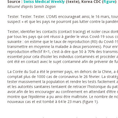
Source :
Swiss Medical Weekly
(texte), Korea CDC (
figure
)
Résumé d’après Semih Dogan
Tester. Tester. Tester. L’OMS encourageait ainsi, le 16 mars, tou
suspect » et que les pays ne pourront pas lutter contre la pandémie
Tester, identifier les contacts (contact tracing) et isoler ceux do
par tous les pays qui ont réussi à garder le virus Covid-19 sous 
suivante : on estime que le taux de reproduction (R0) du Covid-19
transmettre en moyenne la maladie à deux personnes). Pour enraye
reproduction effectif R<1, c’est-à-dire que 50 à 70% des transmis
essentiel pour cela d’isoler les individus contaminés et procéder
ont été en contact avec le sujet contaminé afin de prévenir de fu
La Corée du Sud a été le premier pays, en dehors de la Chine, a 
comptait plus de 1000 cas de coronavirus le 26 février. La straté
tester massivement la population et rendre les tests facilement ac
et les autorités sanitaires tentaient de retracer l'historique du pat
avoir.afin de les encourager au confinement en attendant d’être 
montre que l’épidémie a pu ainsi être maîtrisée. Le nombre de no
nouveaux cas et est tombé à 64 le 23 mars (figure 1).