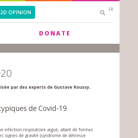
FR
SEARCH
SEARCH
2D OPINION
FORM
DONATE
020
alisée par des experts de Gustave Roussy.
typiques de Covid-19
e infection respiratoire aiguë, allant de formes
 signes de gravité (syndrome de détresse