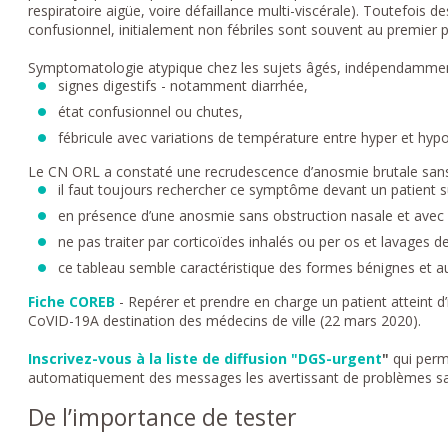
respiratoire aigüe, voire défaillance multi-viscérale). Toutefois
confusionnel, initialement non fébriles sont souvent au premier 
Symptomatologie atypique chez les sujets âgés, indépendamment 
signes digestifs - notamment diarrhée,
état confusionnel ou chutes,
fébricule avec variations de température entre hyper et hyp
Le CN ORL a constaté une recrudescence d’anosmie brutale sans o
il faut toujours rechercher ce symptôme devant un patient s
en présence d’une anosmie sans obstruction nasale et avec u
ne pas traiter par corticoïdes inhalés ou per os et lavage
ce tableau semble caractéristique des formes bénignes et a
Fiche COREB
- Repérer et prendre en charge un patient atteint d
CoVID-19A destination des médecins de ville (22 mars 2020).
Inscrivez-vous à la liste de diffusion "DGS-urgent
"
qui perm
automatiquement des messages les avertissant de problèmes san
De l’importance de tester