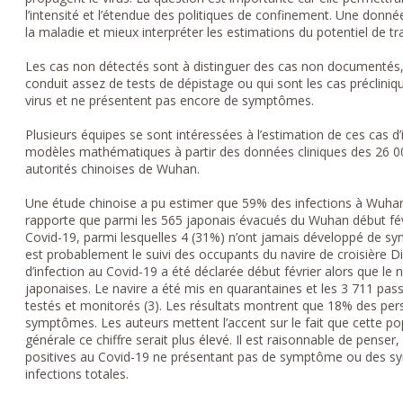
l’intensité et l’étendue des politiques de confinement. Une donn
la maladie et mieux interpréter les estimations du potentiel de t
Les cas non détectés sont à distinguer des cas non documentés,
conduit assez de tests de dépistage ou qui sont les cas préclini
virus et ne présentent pas encore de symptômes.
Plusieurs équipes se sont intéressées à l’estimation de ces cas 
modèles mathématiques à partir des données cliniques des 26 000
autorités chinoises de Wuhan.
Une étude chinoise a pu estimer que 59% des infections à Wuhan 
rapporte que parmi les 565 japonais évacués du Wuhan début févr
Covid-19, parmi lesquelles 4 (31%) n’ont jamais développé de sy
est probablement le suivi des occupants du navire de croisière
d’infection au Covid-19 a été déclarée début février alors que le n
japonaises. Le navire a été mis en quarantaines et les 3 711 pa
testés et monitorés (3). Les résultats montrent que 18% des per
symptômes. Les auteurs mettent l’accent sur le fait que cette po
générale ce chiffre serait plus élevé. Il est raisonnable de pense
positives au Covid-19 ne présentant pas de symptôme ou des 
infections totales.