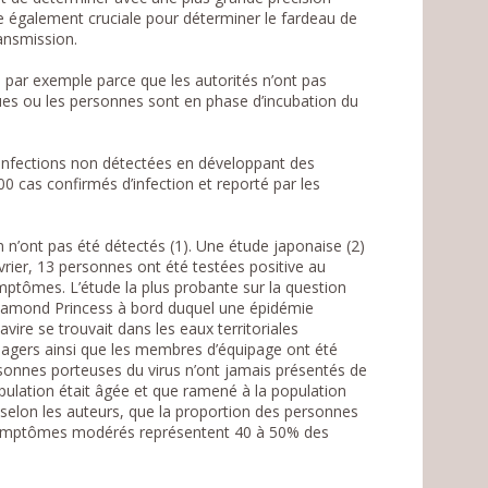
ée également cruciale pour déterminer le fardeau de
ransmission.
 par exemple parce que les autorités n’ont pas
ques ou les personnes sont en phase d’incubation du
d’infections non détectées en développant des
 cas confirmés d’infection et reporté par les
n’ont pas été détectés (1). Une étude japonaise (2)
ier, 13 personnes ont été testées positive au
mptômes. L’étude la plus probante sur la question
 Diamond Princess à bord duquel une épidémie
avire se trouvait dans les eaux territoriales
ssagers ainsi que les membres d’équipage ont été
sonnes porteuses du virus n’ont jamais présentés de
pulation était âgée et que ramené à la population
r, selon les auteurs, que la proportion des personnes
symptômes modérés représentent 40 à 50% des